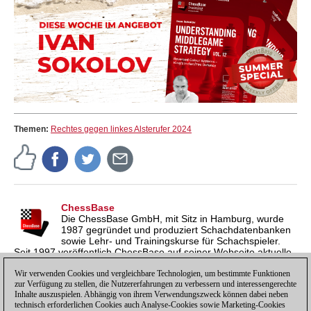
Themen:
Rechtes gegen linkes Alsterufer 2024
ChessBase
Die ChessBase GmbH, mit Sitz in Hamburg, wurde
1987 gegründet und produziert Schachdatenbanken
sowie Lehr- und Trainingskurse für Schachspieler.
Seit 1997 veröffentlich ChessBase auf seiner Webseite aktuelle
Nachrichten aus der Schachwelt. ChessBase News erscheint
Wir verwenden Cookies und vergleichbare Technologien, um bestimmte Funktionen
inzwischen in vier Sprachen und gilt weltweit als wichtigste
zur Verfügung zu stellen, die Nutzererfahrungen zu verbessern und interessengerechte
Schachnachrichtenseite.
Inhalte auszuspielen. Abhängig von ihrem Verwendungszweck können dabei neben
technisch erforderlichen Cookies auch Analyse-Cookies sowie Marketing-Cookies