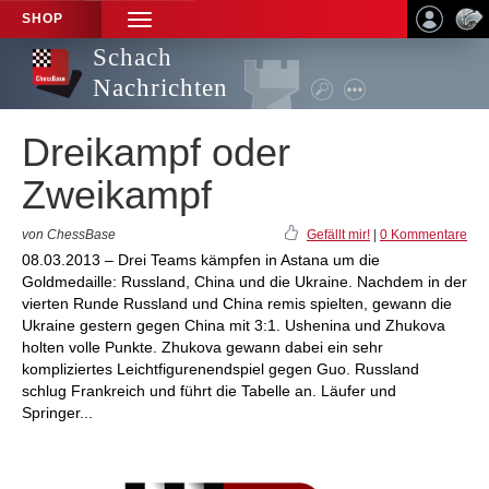
SHOP
TOGGLE
NAVIGATION
Schach
Nachrichten
Dreikampf oder
Zweikampf
von ChessBase
Gefällt mir!
|
0 Kommentare
08.03.2013 – Drei Teams kämpfen in Astana um die
Goldmedaille: Russland, China und die Ukraine. Nachdem in der
vierten Runde Russland und China remis spielten, gewann die
Ukraine gestern gegen China mit 3:1. Ushenina und Zhukova
holten volle Punkte. Zhukova gewann dabei ein sehr
kompliziertes Leichtfigurenendspiel gegen Guo. Russland
schlug Frankreich und führt die Tabelle an. Läufer und
Springer...