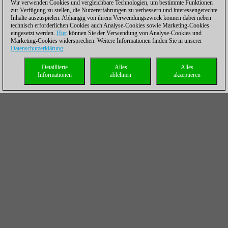
Wir verwenden Cookies und vergleichbare Technologien, um bestimmte Funktionen
zur Verfügung zu stellen, die Nutzererfahrungen zu verbessern und interessengerechte
Inhalte auszuspielen. Abhängig von ihrem Verwendungszweck können dabei neben
technisch erforderlichen Cookies auch Analyse-Cookies sowie Marketing-Cookies
eingesetzt werden.
Hier
können Sie der Verwendung von Analyse-Cookies und
Marketing-Cookies widersprechen. Weitere Informationen finden Sie in unserer
Datenschutzerklärung
.
Detaillierte
Alles
Alles
Informationen
ablehnen
akzeptieren