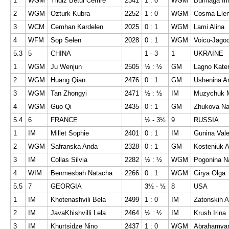
1
WGM
Yildiz Betul Cemre
2341
1 : 0
WGM
Bulmaga Iri
2
WGM
Ozturk Kubra
2252
1 : 0
WGM
Cosma Elen
3
WCM
Cemhan Kardelen
2025
0 : 1
WGM
Lami Alina
4
WFM
Sop Selen
2028
0 : 1
WGM
Voicu-Jago
5.3
5
CHINA
1 - 3
1
UKRAINE
1
WGM
Ju Wenjun
2505
½ : ½
GM
Lagno Kate
2
WGM
Huang Qian
2476
0 : 1
GM
Ushenina A
3
WGM
Tan Zhongyi
2471
½ : ½
IM
Muzychuk M
4
WGM
Guo Qi
2435
0 : 1
GM
Zhukova Nat
5.4
6
FRANCE
½ - 3½
9
RUSSIA
1
IM
Millet Sophie
2401
0 : 1
IM
Gunina Vale
2
WGM
Safranska Anda
2328
0 : 1
GM
Kosteniuk A
3
IM
Collas Silvia
2282
½ : ½
WGM
Pogonina Na
4
WIM
Benmesbah Natacha
2266
0 : 1
WGM
Girya Olga
5.5
7
GEORGIA
3½ - ½
8
USA
1
IM
Khotenashvili Bela
2499
1 : 0
IM
Zatonskih 
2
IM
JavaKhishvilli Lela
2464
½ : ½
IM
Krush Irina
3
IM
Khurtsidze Nino
2437
1 : 0
WGM
Abrahamyan