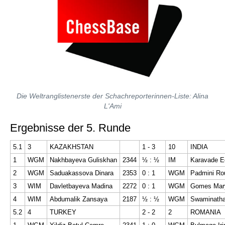
Die Weltranglistenerste der Schachreporterinnen-Liste: Alina
L'Ami
Ergebnisse der 5. Runde
5.1
3
KAZAKHSTAN
1 - 3
10
INDIA
1
WGM
Nakhbayeva Guliskhan
2344
½ : ½
IM
Karavade E
2
WGM
Saduakassova Dinara
2353
0 : 1
WGM
Padmini Ro
3
WIM
Davletbayeva Madina
2272
0 : 1
WGM
Gomes Mar
4
WIM
Abdumalik Zansaya
2187
½ : ½
WGM
Swaminath
5.2
4
TURKEY
2 - 2
2
ROMANIA