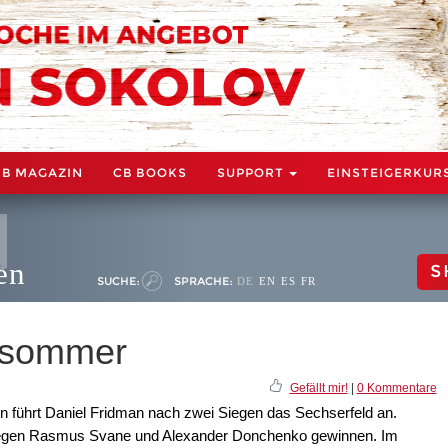
CB MAGAZIN
CB BOOKS
SUPPORT
EINSTEIGERKUR
en
S
SUCHE:
SPRACHE:
DE
EN
ES
FR
hsommer
Gefällt mir!
|
0 Kommentare
 führt Daniel Fridman nach zwei Siegen das Sechserfeld an.
 gegen Rasmus Svane und Alexander Donchenko gewinnen. Im