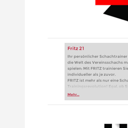
Fritz 21
Ihr persönlicher Schachtrainer -
die Welt des Vereinsschachs m
spielen: Mit FRITZ trainieren Sie
individueller als je zuvor.
FRITZ ist mehr als nur eine Sch
Trainingsrevolution! Egal, ob Si
Vereinsschachs machen oder ber
Mehr...
FRITZ trainieren Sie effizienter,
zuvor.