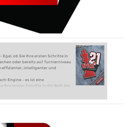
 Egal, ob Sie Ihre ersten Schritte in
achen oder bereits auf Turnierniveau
 effizienter, intelligenter und
ach-Engine – es ist eine
e Ihre ersten Schritte in die Welt des
eits auf Turnierniveau spielen: Mit
 intelligenter und individueller als je