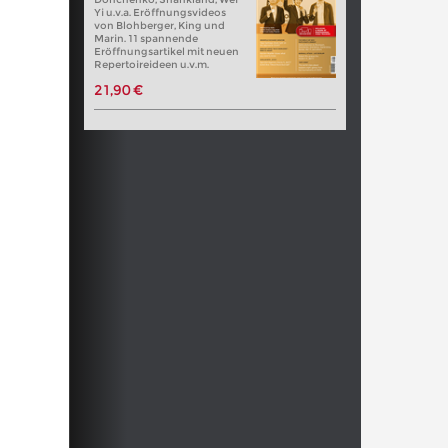
Yi u.v.a. Eröffnungsvideos
von Blohberger, King und
Marin. 11 spannende
Eröffnungsartikel mit neuen
Repertoireideen u.v.m.
21,90 €