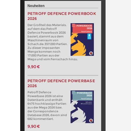
Neuheiten
PETROFF DEFENCE POWERBOOK
2026
Der Großteil des Materials,
auf dem das Petroff
Defence Powerbook 2026
basiert, stammt aus dem
Maschinenraum von
Schach.de: 357.000 Partien.
Zu dieser imposanten
Menge kommen noch
17.000 Partien aus der
Mega und vom Fernschach hinzu.
9,90 €
PETROFF DEFENCE POWERBASE
2026
Petroff Defence
Powerbase 2026 ist eine
Datenbank und enthält
6475 hochklassige Partien
aus der Mega 2026 bzw.
der Correspondence
Database 2026, davon sind
682 kommentiert.
9,90 €