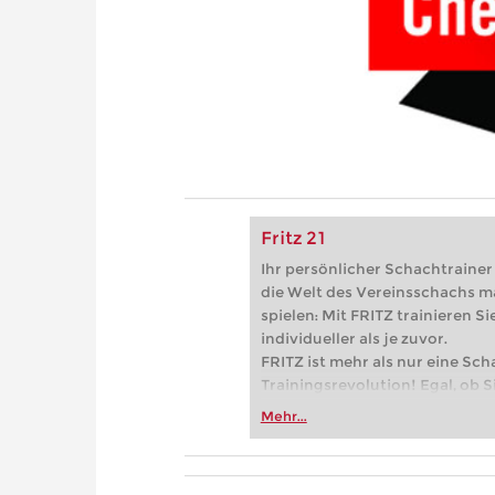
Fritz 21
Ihr persönlicher Schachtrainer -
die Welt des Vereinsschachs m
spielen: Mit FRITZ trainieren Sie
individueller als je zuvor.
FRITZ ist mehr als nur eine Sch
Trainingsrevolution! Egal, ob Si
Vereinsschachs machen oder ber
Mehr...
FRITZ trainieren Sie effizienter,
zuvor.