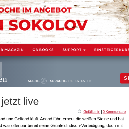
CB MAGAZIN
CB BOOKS
SUPPORT
EINSTEIGERKUR
en
S
SUCHE:
SPRACHE:
DE
EN
ES
FR
jetzt live
Gefällt mir!
|
0 Kommentare
nd und Gelfand läuft. Anand führt erneut die weißen Steine und hat
and war offenbar bereit seine Grünfeldindisch-Verteidigung, doch mit