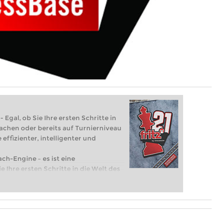
 Egal, ob Sie Ihre ersten Schritte in
achen oder bereits auf Turnierniveau
 effizienter, intelligenter und
ach-Engine – es ist eine
e Ihre ersten Schritte in die Welt des
eits auf Turnierniveau spielen: Mit
 intelligenter und individueller als je