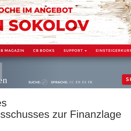
CB MAGAZIN
CB BOOKS
SUPPORT
EINSTEIGERKUR
en
S
SUCHE:
SPRACHE:
DE
EN
ES
FR
es
sschusses zur Finanzlage