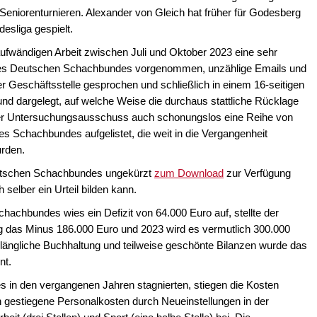
n Seniorenturnieren. Alexander von Gleich hat früher für Godesberg
esliga gespielt.
aufwändigen Arbeit zwischen Juli und Oktober 2023 eine sehr
 des Deutschen Schachbundes vorgenommen, unzählige Emails und
r Geschäftsstelle gesprochen und schließlich in einem 16-seitigen
t und dargelegt, auf welche Weise die durchaus stattliche Rücklage
er Untersuchungsausschuss auch schonungslos eine Reihe von
es Schachbundes aufgelistet, die weit in die Vergangenheit
urden.
utschen Schachbundes ungekürzt
zum Download
zur Verfügung
 selber ein Urteil bilden kann.
achbundes wies ein Defizit von 64.000 Euro auf, stellte der
 das Minus 186.000 Euro und 2023 wird es vermutlich 300.000
ulängliche Buchhaltung und teilweise geschönte Bilanzen wurde das
nt.
in den vergangenen Jahren stagnierten, stiegen die Kosten
h gestiegene Personalkosten durch Neueinstellungen in der