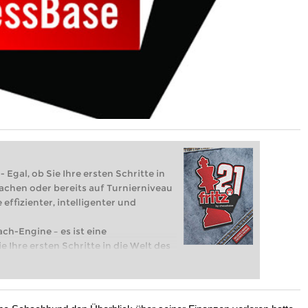
 Egal, ob Sie Ihre ersten Schritte in
achen oder bereits auf Turnierniveau
 effizienter, intelligenter und
ach-Engine – es ist eine
e Ihre ersten Schritte in die Welt des
eits auf Turnierniveau spielen: Mit
 intelligenter und individueller als je