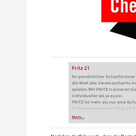
Fritz 21
Ihr persönlicher Schachtrainer -
die Welt des Vereinsschachs m
spielen: Mit FRITZ trainieren Sie
individueller als je zuvor.
FRITZ ist mehr als nur eine Sch
Trainingsrevolution! Egal, ob Si
Vereinsschachs machen oder ber
Mehr...
FRITZ trainieren Sie effizienter,
zuvor.