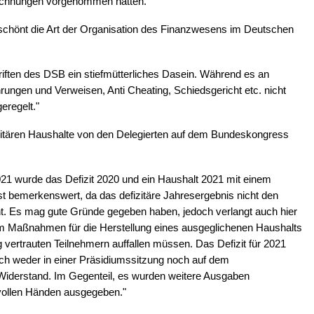
echnungen vorgenommen hatten."
eschönt die Art der Organisation des Finanzwesens im Deutschen
iften des DSB ein stiefmütterliches Dasein. Während es an
hrungen und Verweisen, Anti Cheating, Schiedsgericht etc. nicht
eregelt."
zitären Haushalte von den Delegierten auf dem Bundeskongress
1 wurde das Defizit 2020 und ein Haushalt 2021 mit einem
t bemerkenswert, da das defizitäre Jahresergebnis nicht den
t. Es mag gute Gründe gegeben haben, jedoch verlangt auch hier
m Maßnahmen für die Herstellung eines ausgeglichenen Haushalts
ng vertrauten Teilnehmern auffallen müssen. Das Defizit für 2021
sich weder in einer Präsidiumssitzung noch auf dem
Widerstand. Im Gegenteil, es wurden weitere Ausgaben
vollen Händen ausgegeben."