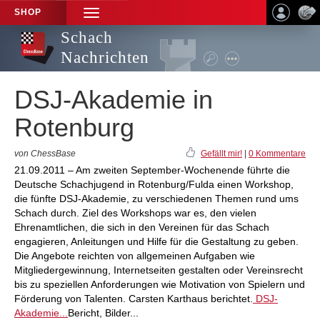
SHOP
TOGGLE
NAVIGATION
Schach
Nachrichten
DSJ-Akademie in
Rotenburg
von ChessBase
Gefällt mir!
|
0 Kommentare
21.09.2011 – Am zweiten September-Wochenende führte die
Deutsche Schachjugend in Rotenburg/Fulda einen Workshop,
die fünfte DSJ-Akademie, zu verschiedenen Themen rund ums
Schach durch. Ziel des Workshops war es, den vielen
Ehrenamtlichen, die sich in den Vereinen für das Schach
engagieren, Anleitungen und Hilfe für die Gestaltung zu geben.
Die Angebote reichten von allgemeinen Aufgaben wie
Mitgliedergewinnung, Internetseiten gestalten oder Vereinsrecht
bis zu speziellen Anforderungen wie Motivation von Spielern und
Förderung von Talenten. Carsten Karthaus berichtet.
DSJ-
Akademie...
Bericht, Bilder...