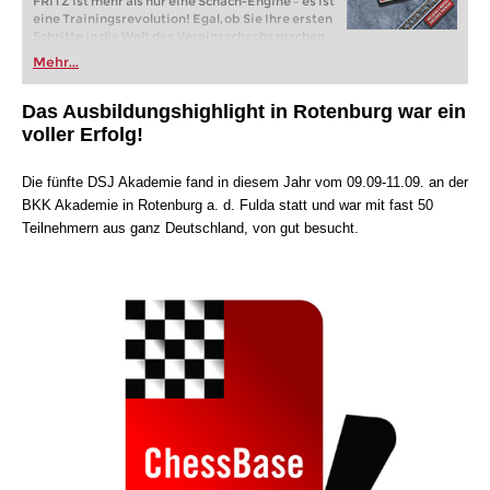
FRITZ ist mehr als nur eine Schach-Engine – es ist
eine Trainingsrevolution! Egal, ob Sie Ihre ersten
Schritte in die Welt des Vereinsschachs machen
oder bereits auf Turnierniveau spielen: Mit
Mehr...
FRITZ trainieren Sie effizienter, intelligenter und
individueller als je zuvor.
Das Ausbildungshighlight in Rotenburg war ein
voller Erfolg!
Die fünfte DSJ Akademie fand in diesem Jahr vom 09.09-11.09. an der
BKK Akademie in Rotenburg a. d. Fulda statt und war mit fast 50
Teilnehmern aus ganz Deutschland, von gut besucht.