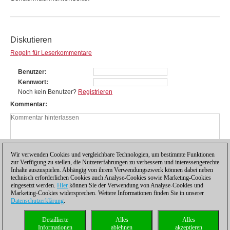
Diskutieren
Regeln für Leserkommentare
Benutzer
Kennwort
Noch kein Benutzer?
Registrieren
Kommentar
Wir verwenden Cookies und vergleichbare Technologien, um bestimmte Funktionen
zur Verfügung zu stellen, die Nutzererfahrungen zu verbessern und interessengerechte
Inhalte auszuspielen. Abhängig von ihrem Verwendungszweck können dabei neben
technisch erforderlichen Cookies auch Analyse-Cookies sowie Marketing-Cookies
eingesetzt werden.
Hier
können Sie der Verwendung von Analyse-Cookies und
Marketing-Cookies widersprechen. Weitere Informationen finden Sie in unserer
Datenschutzerklärung
.
Datenschutzhinweis
|
Impressum
|
Kontakt
|
Cookies Management
|
Lizenzen
|
Detaillierte
Alles
Alles
Compliance Hotline
|
Home
Informationen
ablehnen
akzeptieren