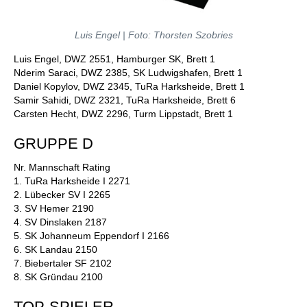
Luis Engel | Foto: Thorsten Szobries
Luis Engel, DWZ 2551, Hamburger SK, Brett 1
Nderim Saraci, DWZ 2385, SK Ludwigshafen, Brett 1
Daniel Kopylov, DWZ 2345, TuRa Harksheide, Brett 1
Samir Sahidi, DWZ 2321, TuRa Harksheide, Brett 6
Carsten Hecht, DWZ 2296, Turm Lippstadt, Brett 1
GRUPPE D
Nr. Mannschaft Rating
1. TuRa Harksheide I 2271
2. Lübecker SV I 2265
3. SV Hemer 2190
4. SV Dinslaken 2187
5. SK Johanneum Eppendorf I 2166
6. SK Landau 2150
7. Biebertaler SF 2102
8. SK Gründau 2100
TOP-SPIELER