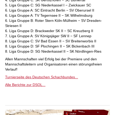
4. Liga Gruppe C: SK Gerolzhofen − SC Bühlertal
5. Liga Gruppe C: SG Niederkassel I − Zwickauer SC
6. Liga Gruppe A: SC Eintracht Berlin − SV Oberursel II
6. Liga Gruppe A: TV Tegernsee II − SK Wilhelmsburg
6. Liga Gruppe B: Roter Stern Köln-Mülheim − SV Dresden-
Striesen II
6. Liga Gruppe D: Brackweder SK II − SC Kreuzberg II
7. Liga Gruppe A: SV Königsjäger SW II − SF Lennep
8. Liga Gruppe C: SV Bad Essen II − SV Breitenworbis II
8. Liga Gruppe D: SF Plochingen II − SK Bickenbach III
8. Liga Gruppe D: SG Niederkassel II − SK Nördlingen-Ries
Allen Mannschaften viel Erfolg bei der Premiere und den
Mannschaftsleitern und Organisatoren einen störungsfreien
Verlauf!
Turnierseite des Deutschen Schachbundes...
Alle Berichte zur DSOL...