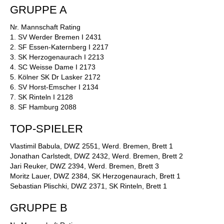
GRUPPE A
Nr. Mannschaft Rating
1. SV Werder Bremen I 2431
2. SF Essen-Katernberg I 2217
3. SK Herzogenaurach I 2213
4. SC Weisse Dame I 2173
5. Kölner SK Dr Lasker 2172
6. SV Horst-Emscher I 2134
7. SK Rinteln I 2128
8. SF Hamburg 2088
TOP-SPIELER
Vlastimil Babula, DWZ 2551, Werd. Bremen, Brett 1
Jonathan Carlstedt, DWZ 2432, Werd. Bremen, Brett 2
Jari Reuker, DWZ 2394, Werd. Bremen, Brett 3
Moritz Lauer, DWZ 2384, SK Herzogenaurach, Brett 1
Sebastian Plischki, DWZ 2371, SK Rinteln, Brett 1
GRUPPE B