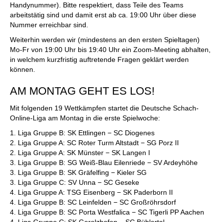
Handynummer). Bitte respektiert, dass Teile des Teams
arbeitstätig sind und damit erst ab ca. 19:00 Uhr über diese
Nummer erreichbar sind.
Weiterhin werden wir (mindestens an den ersten Spieltagen)
Mo-Fr von 19:00 Uhr bis 19:40 Uhr ein Zoom-Meeting abhalten,
in welchem kurzfristig auftretende Fragen geklärt werden
können.
AM MONTAG GEHT ES LOS!
Mit folgenden 19 Wettkämpfen startet die Deutsche Schach-
Online-Liga am Montag in die erste Spielwoche:
1. Liga Gruppe B: SK Ettlingen − SC Diogenes
2. Liga Gruppe A: SC Roter Turm Altstadt − SG Porz II
2. Liga Gruppe A: SK Münster − SK Langen I
3. Liga Gruppe B: SG Weiß-Blau Eilenriede − SV Ardeyhöhe
3. Liga Gruppe B: SK Gräfelfing − Kieler SG
3. Liga Gruppe C: SV Unna − SC Geseke
4. Liga Gruppe A: TSG Eisenberg − SK Paderborn II
4. Liga Gruppe B: SC Leinfelden − SC Großröhrsdorf
4. Liga Gruppe B: SC Porta Westfalica − SC Tigerli PP Aachen