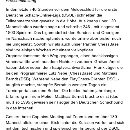
Pressemitteilung
In den letzten 40 Stunden vor dem Meldeschluß für die erste
Deutsche Schach-Online-Liga (DSOL) schnellten die
Teilnehmerzahlen gewaltig in die Höhe. Aus knapp über 120
Mannschaften wurden sage und schreibe 246 - mit insgesamt
1803 Spielern! Das Ligamodell ist den Bundes- und Oberligen
im Nahschach nachempfunden, wurde online aber bisher noch
nie umgesetzt. Sowohl wir als auch unser Partner ChessBase
sind vor einigen Wochen mit einem vielköpfigen
Organisationsteam den Weg gegangen, einen hochklassigen
Vereinswettbewerb aus dem Nichts zu zaubern. Großen Anteil
haben dabei neben dem hauptverantwortlichen Frank Jäger die
beiden Programmierer Lutz Nebe (ChessBase) und Matthias
Berndt (DSB). Während Nebe den PlayChess-Clienten DSOL-
tauglich machte, stampfte Berndt in wenigen Tagen ein
Turnierportal aus dem Boden. Die beiden haben jahrelange
Erfahrung in ihrem Metier. Matthias Berndt brachte einst (das
muß so 1995 gewesen sein) sogar den Deutschen Schachbund
in das Internet!
Gestern beim Captains-Meeting auf Zoom konnten über 180
Mannschaftsleiter einen Blick hinter die Kulissen werfen und sich
mit dem technischen und spielerischen Hintergrund der DSOL