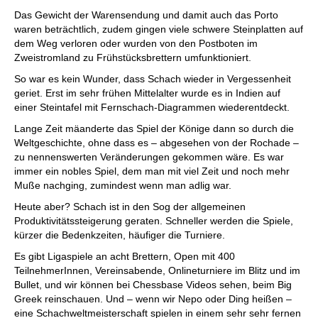
Das Gewicht der Warensendung und damit auch das Porto
waren beträchtlich, zudem gingen viele schwere Steinplatten auf
dem Weg verloren oder wurden von den Postboten im
Zweistromland zu Frühstücksbrettern umfunktioniert.
So war es kein Wunder, dass Schach wieder in Vergessenheit
geriet. Erst im sehr frühen Mittelalter wurde es in Indien auf
einer Steintafel mit Fernschach-Diagrammen wiederentdeckt.
Lange Zeit mäanderte das Spiel der Könige dann so durch die
Weltgeschichte, ohne dass es – abgesehen von der Rochade –
zu nennenswerten Veränderungen gekommen wäre. Es war
immer ein nobles Spiel, dem man mit viel Zeit und noch mehr
Muße nachging, zumindest wenn man adlig war.
Heute aber? Schach ist in den Sog der allgemeinen
Produktivitätssteigerung geraten. Schneller werden die Spiele,
kürzer die Bedenkzeiten, häufiger die Turniere.
Es gibt Ligaspiele an acht Brettern, Open mit 400
TeilnehmerInnen, Vereinsabende, Onlineturniere im Blitz und im
Bullet, und wir können bei Chessbase Videos sehen, beim Big
Greek reinschauen. Und – wenn wir Nepo oder Ding heißen –
eine Schachweltmeisterschaft spielen in einem sehr sehr fernen