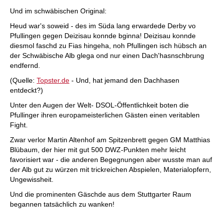
Und im schwäbischen Original:
Heud war's soweid - des im Süda lang erwardede Derby vo
Pfullingen gegen Deizisau konnde bginna! Deizisau konnde
diesmol faschd zu Fias hingeha, noh Pfullingen isch hübsch an
der Schwäbische Alb glega ond nur einen Dach'hasnschbrung
endfernd.
(Quelle:
Topster.de
- Und, hat jemand den Dachhasen
entdeckt?)
Unter den Augen der Welt- DSOL-Öffentlichkeit boten die
Pfullinger ihren europameisterlichen Gästen einen veritablen
Fight.
Zwar verlor Martin Altenhof am Spitzenbrett gegen GM Matthias
Blübaum, der hier mit gut 500 DWZ-Punkten mehr leicht
favorisiert war - die anderen Begegnungen aber wusste man auf
der Alb gut zu würzen mit trickreichen Abspielen, Materialopfern,
Ungewissheit.
Und die prominenten Gäschde aus dem Stuttgarter Raum
begannen tatsächlich zu wanken!