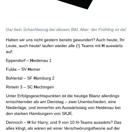
Gar kein Schachbezug bei diesem Bild. Aber: der Frühling ist da!
Hatten wir uns nicht gestern bereits gewundert? Auch heute, Ihr
Leute, auch heute! laufen wieder alle (!) Teams mit
H
auswärts
auf:
Eppendorf –
H
eidenau 1
Fulda – SV
H
emer
Bühlertal – SF
H
amburg 2
Rinteln 3 – SC
H
echingen
Unter Erfolgsgesichtspunkten ist die heutige Bilanz allerdings
ernüchternder als am Dienstag – zwei Unentschieden, eine
Niederlage, und immerhin ein Auswärtssieg von Heidenau bei
den starken Hamburgern von SKJE.
Dennoch –
H
for Harry, und 9 von 10 H-Teams auswärts? Das
alles klingt, als wären wir einer Verschwörungstheorie auf der