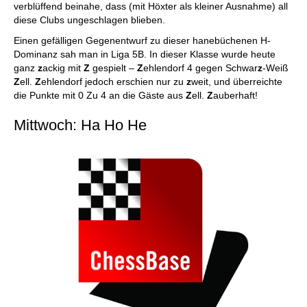
verblüffend beinahe, dass (mit Höxter als kleiner Ausnahme) all
diese Clubs ungeschlagen blieben.
Einen gefälligen Gegenentwurf zu dieser hanebüchenen H-
Dominanz sah man in Liga 5B. In dieser Klasse wurde heute
ganz
z
ackig mit
Z
gespielt –
Z
ehlendorf 4 gegen Schwar
z
-Weiß
Z
ell.
Z
ehlendorf jedoch erschien nur zu
z
weit, und überreichte
die Punkte mit 0 Zu 4 an die Gäste aus
Z
ell.
Z
auberhaft!
Mittwoch: Ha Ho He