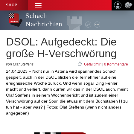
SHOP
TOGGLE
NAVIGATION
Schach
Nachrichten
DSOL: Aufgedeckt: Die
große H-Verschwörung
von Olaf Steffens
Gefällt mir!
|
0 Kommentare
24.04.2023 – Nicht nur in Astana wird spannendes Schach
gespielt, auch in der DSOL blicken die Teilnehmer auf eine
ereignisreiche Woche zurück. Und wenn sogar Ding Fehler
macht und verliert, dann dürfen wir das in der DSOL auch, meint
Olaf Steffens in seinem Wochenbericht und ist zudem einer
Verschwörung auf der Spur, die etwas mit dem Buchstaben H zu
tun hat - aber was? | Fotos: Olaf Steffens (wenn nicht anders
angegeben)