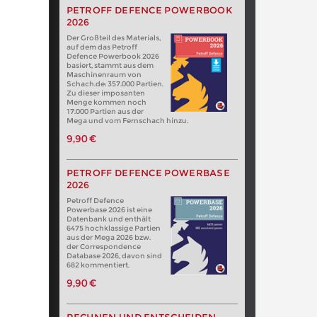
PETROFF DEFENCE POWERBOOK
2026
Der Großteil des Materials,
auf dem das Petroff
Defence Powerbook 2026
basiert, stammt aus dem
Maschinenraum von
Schach.de: 357.000 Partien.
Zu dieser imposanten
Menge kommen noch
17.000 Partien aus der
Mega und vom Fernschach hinzu.
9,90 €
PETROFF DEFENCE POWERBASE
2026
Petroff Defence
Powerbase 2026 ist eine
Datenbank und enthält
6475 hochklassige Partien
aus der Mega 2026 bzw.
der Correspondence
Database 2026, davon sind
682 kommentiert.
9,90 €