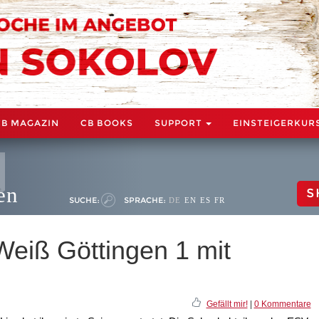
CB MAGAZIN
CB BOOKS
SUPPORT
EINSTEIGERKUR
en
S
SUCHE:
SPRACHE:
DE
EN
ES
FR
eiß Göttingen 1 mit
Gefällt mir!
|
0 Kommentare