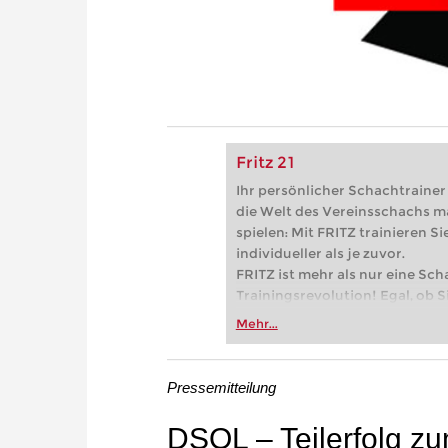
Fritz 21
Ihr persönlicher Schachtrainer -
die Welt des Vereinsschachs m
spielen: Mit FRITZ trainieren Sie
individueller als je zuvor.
FRITZ ist mehr als nur eine Sch
Trainingsrevolution! Egal, ob Si
Vereinsschachs machen oder ber
Mehr...
FRITZ trainieren Sie effizienter,
zuvor.
Pressemitteilung
DSOL – Teilerfolg zum