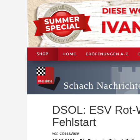
HOME
ERÖFFNUNGEN A-Z
SHOP
Schach Nachricht
DSOL: ESV Rot-W
Fehlstart
von ChessBase