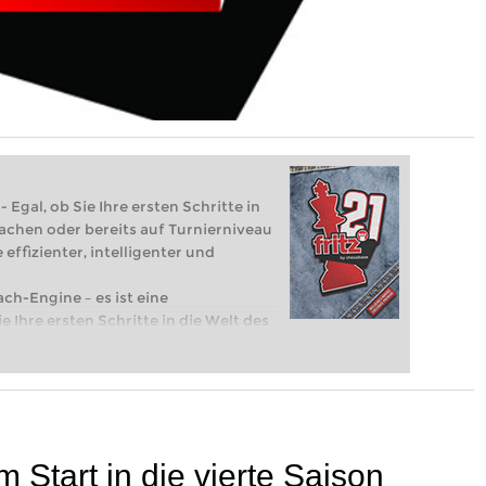
 Egal, ob Sie Ihre ersten Schritte in
achen oder bereits auf Turnierniveau
 effizienter, intelligenter und
ach-Engine – es ist eine
e Ihre ersten Schritte in die Welt des
eits auf Turnierniveau spielen: Mit
 intelligenter und individueller als je
 Start in die vierte Saison