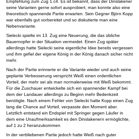
Empfehlung zum Zug 1.c4. Es ist bekannt, dass der Dinslakener
seine Varianten gerne sofort ausprobiert, man konnte also eine
theoretisch spannende Partie erwarten. Sein Gegner Björn Kopp
war ebenfalls gut vorbereitet und so diskutierte man eine
Nebenvariante.
Sielecki spielte im 13. Zug eine Neuerung, die das übliche
Bauernopfer in der Situation vermeidet. Einen Zug später
allerdings hatte Sielecki seine eigentliche Idee bereits vergessen
und ihm gefiel der eigene König in der König danach sicher nicht
mehr.
Nach der Partie erinnerte er die Variante wieder und auch seine
geplante Verbesserung verspricht Weiß einen ordentlichen
Vorteil, der mehr sei als man normalerweise mit Weiß bekommt.
Für die Zuschauer entwickelte sich ein spannender Kampf bei
dem der Landauer allerdings zu Beginn mehr Bedenkzeit
benötigte. Nach einem Fehler von Sielecki hatte Kopp einen Zug
lang die Chance auf Vorteil, verpasste den Moment aber.
Letztlich entstand ein Endspiel mit Springer gegen Läufer in
dem eine Unaufmerksamkeit es den Dinslakenern ermöglichte,
auf 1 zu 2 heranzukommen.
In der verbliebenen Partie jedoch hatte Weiß nach guter