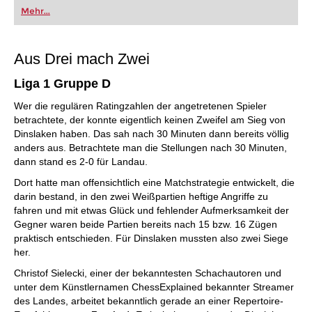
oder bereits auf Turnierniveau spielen: Mit
Mehr...
FRITZ trainieren Sie effizienter, intelligenter und
individueller als je zuvor.
Aus Drei mach Zwei
Liga 1 Gruppe D
Wer die regulären Ratingzahlen der angetretenen Spieler
betrachtete, der konnte eigentlich keinen Zweifel am Sieg von
Dinslaken haben. Das sah nach 30 Minuten dann bereits völlig
anders aus. Betrachtete man die Stellungen nach 30 Minuten,
dann stand es 2-0 für Landau.
Dort hatte man offensichtlich eine Matchstrategie entwickelt, die
darin bestand, in den zwei Weißpartien heftige Angriffe zu
fahren und mit etwas Glück und fehlender Aufmerksamkeit der
Gegner waren beide Partien bereits nach 15 bzw. 16 Zügen
praktisch entschieden. Für Dinslaken mussten also zwei Siege
her.
Christof Sielecki, einer der bekanntesten Schachautoren und
unter dem Künstlernamen ChessExplained bekannter Streamer
des Landes, arbeitet bekanntlich gerade an einer Repertoire-