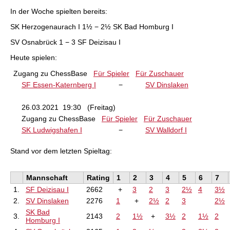
In der Woche spielten bereits:
SK Herzogenaurach I 1½ − 2½ SK Bad Homburg I
SV Osnabrück 1 − 3 SF Deizisau I
Heute spielen:
Zugang zu ChessBase
Für Spieler
Für Zuschauer
SF Essen-Katernberg I
−
SV Dinslaken
26.03.2021 19:30 (Freitag)
Zugang zu ChessBase
Für Spieler
Für Zuschauer
SK Ludwigshafen I
−
SV Walldorf I
Stand vor dem letzten Spieltag:
Mannschaft
Rating
1
2
3
4
5
6
7
1.
SF Deizisau I
2662
+
3
2
3
2½
4
3½
2.
SV Dinslaken
2276
1
+
2½
2
3
2½
SK Bad
3.
2143
2
1½
+
3½
2
1½
2
Homburg I