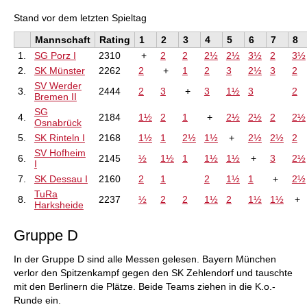
Stand vor dem letzten Spieltag
Mannschaft
Rating
1
2
3
4
5
6
7
8
1.
SG Porz I
2310
+
2
2
2½
2½
3½
2
3½
2.
SK Münster
2262
2
+
1
2
3
2½
3
2
SV Werder
3.
2444
2
3
+
3
1½
3
2
Bremen II
SG
4.
2184
1½
2
1
+
2½
2½
2
2½
Osnabrück
5.
SK Rinteln I
2168
1½
1
2½
1½
+
2½
2½
2
SV Hofheim
6.
2145
½
1½
1
1½
1½
+
3
2½
I
7.
SK Dessau I
2160
2
1
2
1½
1
+
2½
TuRa
8.
2237
½
2
2
1½
2
1½
1½
+
Harksheide
Gruppe D
In der Gruppe D sind alle Messen gelesen. Bayern München
verlor den Spitzenkampf gegen den SK Zehlendorf und tauschte
mit den Berlinern die Plätze. Beide Teams ziehen in die K.o.-
Runde ein.