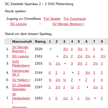
SC Zitadelle Spandau 2 − 2 SVG Plettenberg
Heute spielen:
Zugang zu ChessBase
Für Spieler
Für Zuschauer
SG Leipzig
−
SV Werder Bremen I
Stand vor dem letzten Spieltag
Mannschaft
Rating
1
2
3
4
5
6
7
8
SV Werder
1.
2520
+
3½
4
3½
3
3
4
Bremen I
2.
SG Leipzig
2161
+
2½
2
2½
2½
4
2½
SVG
3.
2303
½
1½
+
3
3½
2
2½
3
Plettenberg
Hamburger
4.
2144
0
2
1
+
2
3½
3
2
SK II
5.
SV Hellern I
2197
½
1½
½
2
+
2
3
4
SC Zitadelle
6.
2167
1
1½
2
½
2
+
1½
2
Spandau
SF
7.
Heidesheim
2263
1
0
1½
1
1
2½
+
2
I
Hamelner