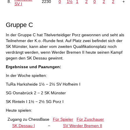
8.
2230
0
1½
1
2
0
2
2
+
SV I
Gruppe C
In der Gruppe C hat Titelverteidiger Porz gewonnen und seht als
Teilnehmer der K.o.-Runde fest. Auf Platz zwei befindet sich der
SK Münster, kann aber vom zweiten Qualifikationsplatz noch
verdrängt werden, wenn Werder Bremen II heute seinen Kampf
gegen den SK Dessau gewinnt.
Ergebnisse und Paarungen:
In der Woche spielten:
TuRa Harksheide 1½ − 2½ SV Hofheim I
SG Osnabrück 2 − 2 SK Münster
SK Rinteln I 1½ − 2½ SG Porz I
Heute spielen:
Zugang zu ChessBase
Für Spieler
Für Zuschauer
SK Dessau I
−
SV Werder Bremen II