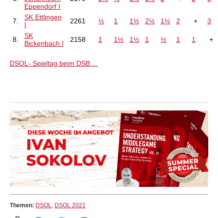
Eppendorf I
SK Ettlingen
7.
2261
½
1
1½
2½
1½
2
+
3
I
SK
8.
2158
1
1½
1½
1
½
1
1
+
Bickenbach I
DSOL- Spieltag beim DSB ...
Themen:
DSOL
,
DSOL 2021