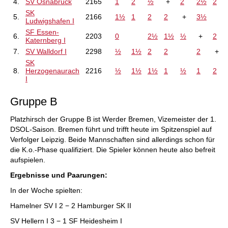
4.
SV Osnabrück
2165
1
2
½
+
2
2½
2
SK
5.
2166
1½
1
2
2
+
3½
Ludwigshafen I
SF Essen-
6.
2203
0
2½
1½
½
+
2
Katernberg I
7.
SV Walldorf I
2298
½
1½
2
2
2
+
SK
8.
Herzogenaurach
2216
½
1½
1½
1
½
1
2
I
Gruppe B
Platzhirsch der Gruppe B ist Werder Bremen, Vizemeister der 1.
DSOL-Saison. Bremen führt und trifft heute im Spitzenspiel auf
Verfolger Leipzig. Beide Mannschaften sind allerdings schon für
die K.o.-Phase qualifiziert. Die Spieler können heute also befreit
aufspielen.
Ergebnisse und Paarungen:
In der Woche spielten:
Hamelner SV I 2 − 2 Hamburger SK II
SV Hellern I 3 − 1 SF Heidesheim I