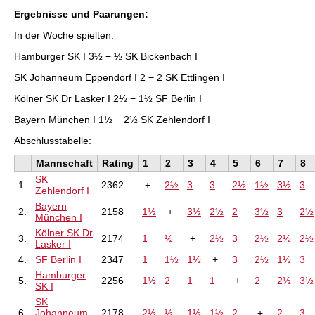
Ergebnisse und Paarungen:
In der Woche spielten:
Hamburger SK I 3½ − ½ SK Bickenbach I
SK Johanneum Eppendorf I 2 − 2 SK Ettlingen I
Kölner SK Dr Lasker I 2½ − 1½ SF Berlin I
Bayern München I 1½ − 2½ SK Zehlendorf I
Abschlusstabelle:
Mannschaft
Rating
1
2
3
4
5
6
7
8
SK
1.
2362
+
2½
3
3
2½
1½
3½
3
Zehlendorf I
Bayern
2.
2158
1½
+
3½
2½
2
3½
3
2½
München I
Kölner SK Dr
3.
2174
1
½
+
2½
3
2½
2½
2½
Lasker I
4.
SF Berlin I
2347
1
1½
1½
+
3
2½
1½
3
Hamburger
5.
2256
1½
2
1
1
+
2
2½
3½
SK I
SK
6.
Johanneum
2178
2½
½
1½
1½
2
+
2
3