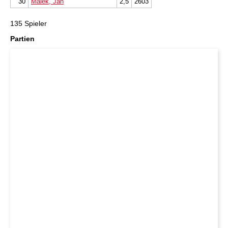
30
Malek, Jan
2,5
2603
135 Spieler
Partien