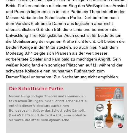
Beide Partien endeten mit einem Sieg des Weißspielers. Aravind
und Pranesh lieferten sich in ihrer Partie ein Theorieduell in der
Mieses-Variante der Schottischen Partie. Dort betreten nach
dem Vorstoß 6.e5 beide Damen aus logischen aber nicht
offensichtlichen Gründen früh die e-Linie und behindern die
Entwicklung ihrer Königsläufer. Auch sonst ist für beide Seiten
die Mobilisierung der eigenen Kräfte nicht leicht. Oft bleiben die
beiden Könige in der Mitte stecken, so auch hier. Nach dem
Modezug 8.h4 zeigte sich Pranesh als der weit besser
vorbereitete Spieler und kam bald zu mächtigem Angriff. Sein
weißer König fand ein sonniges Plätzchen auf f1, während der
schwarze Kollege einen mühsamen Fußmarsch zum
Damenflügel unternahm. Zur Nachahmung nicht empfohlen.
Die Schottische Partie
Neben tiefgründiger Theorie und spannenden
taktischen Übungen in der Schottischen Partie
enthält dieser Videokurs auch einen
Bonusabschnitt über das Schottische Gambit
(1.e4 e5 2.Sf3 Sc6 3.d4 cxd4 4.Lc4), eine lebhafte
Variante, die oft zu sehr dynamische