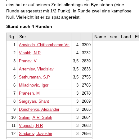
eins hat er auf seinem Zettel allerdings ein Bye stehen (eine
Runde ausgesetzt mit 1/2 Punkt), in Runde zwei eine kampflose
Null. Vielleicht ist er zu spät angereist.
Stand nach 4 Runden
Rg.
Snr
Name
sex
Land
E
1
Aravindh, Chithambaram Vr.
4
3309
2
Visakh, N R
4
3232
3
Pranav, V
3,5
2839
4
Artemiev, Vladislav
3,5
2833
5
Sethuraman, S.P.
3,5
2755
6
Miladinovic, Igor
3
2765
7
Pranesh, M
3
2678
8
Sargsyan, Shant
3
2669
9
Donchenko, Alexander
3
2665
10
Salem, A.R. Saleh
3
2664
11
Vignesh, N R
3
2663
12
Sindarov, Javokhir
3
2656