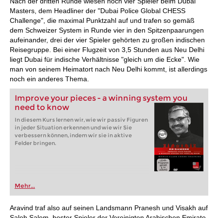
Nach der dritten Runde wiesen noch vier Spieler beim Dubai
Masters, dem Headliner der "Dubai Police Global CHESS
Challenge", die maximal Punktzahl auf und trafen so gemäß
dem Schweizer System in Runde vier in den Spitzenpaarungen
aufeinander, drei der vier Spieler gehörten zu großen indischen
Reisegruppe. Bei einer Flugzeit von 3,5 Stunden aus Neu Delhi
liegt Dubai für indische Verhältnisse "gleich um die Ecke". Wie
man von seinem Heimatort nach Neu Delhi kommt, ist allerdings
noch ein anderes Thema.
Improve your pieces - a winning system you
need to know
In diesem Kurs lernen wir, wie wir passiv Figuren
in jeder Situation erkennen und wie wir Sie
verbessern können, indem wir sie in aktive
Felder bringen.
Mehr...
Aravind traf also auf seinen Landsmann Pranesh und Visakh auf
Saleh Salem, bester Spieler der Vereinigten Arabischen Emirate.