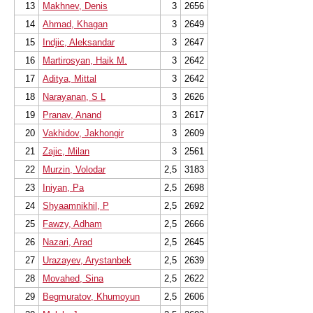
13
Makhnev, Denis
3
2656
14
Ahmad, Khagan
3
2649
15
Indjic, Aleksandar
3
2647
16
Martirosyan, Haik M.
3
2642
17
Aditya, Mittal
3
2642
18
Narayanan, S L
3
2626
19
Pranav, Anand
3
2617
20
Vakhidov, Jakhongir
3
2609
21
Zajic, Milan
3
2561
22
Murzin, Volodar
2,5
3183
23
Iniyan, Pa
2,5
2698
24
Shyaamnikhil, P
2,5
2692
25
Fawzy, Adham
2,5
2666
26
Nazari, Arad
2,5
2645
27
Urazayev, Arystanbek
2,5
2639
28
Movahed, Sina
2,5
2622
29
Begmuratov, Khumoyun
2,5
2606