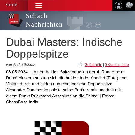
SHOP
TOGGLE
NAVIGATION
Schach
Nachrichten
Dubai Masters: Indische
Doppelspitze
von André Schulz
Gefällt mir!
|
0 Kommentare
08.05.2024 – In den beiden Spitzenduellen der 4. Runde beim
Dubai Masters setzten sich die beiden Inder Aravind (Foto) und
Viskah durch und bilden nun eine indische Doppelspitze.
Alexander Donchenko spielte seine Partie remis und hält mit
einem Punkt Rückstand Anschluss an die Spitze. | Fotos:
ChessBase India