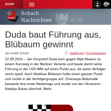
SHOP
TOGGLE
NAVIGATION
Schach
Nachrichten
Duda baut Führung aus,
Blübaum gewinnt
von André Schulz
Gefällt mir!
|
0 Kommentare
12.09.2015 – Jan Krzysztof Duda kam gegen Nijat Abasov zu
einem Kurzsieg in der Berliner Variante und baute damit seine
Führung in der U20-WM auf einen Punkt aus, da seine Verfolger
remis spielt. Auch Matthias Blübaum holte einen ganzen Punkt
und rückte in die Verfolgergruppe auf. Zhansaya Abdumalik
kassierte ihre erste Niederlage und wurde von der Ukrainerin
Natalya Buksa überholt. Mehr...