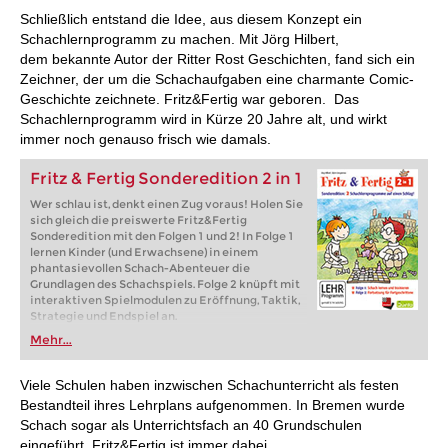
Schließlich entstand die Idee, aus diesem Konzept ein
Schachlernprogramm zu machen. Mit Jörg Hilbert,
dem bekannte Autor der Ritter Rost Geschichten, fand sich ein
Zeichner, der um die Schachaufgaben eine charmante Comic-
Geschichte zeichnete. Fritz&Fertig war geboren. Das
Schachlernprogramm wird in Kürze 20 Jahre alt, und wirkt
immer noch genauso frisch wie damals.
Fritz & Fertig Sonderedition 2 in 1
Wer schlau ist, denkt einen Zug voraus! Holen Sie
sich gleich die preiswerte Fritz&Fertig
Sonderedition mit den Folgen 1 und 2! In Folge 1
lernen Kinder (und Erwachsene) in einem
phantasievollen Schach-Abenteuer die
Grundlagen des Schachspiels. Folge 2 knüpft mit
interaktiven Spielmodulen zu Eröffnung, Taktik,
Strategie und Endspiel an.
Mehr...
Viele Schulen haben inzwischen Schachunterricht als festen
Bestandteil ihres Lehrplans aufgenommen. In Bremen wurde
Schach sogar als Unterrichtsfach an 40 Grundschulen
eingeführt. Fritz&Fertig ist immer dabei.