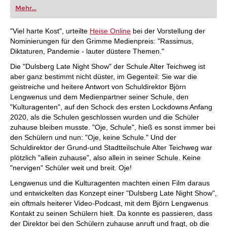
oder bereits auf Turnierniveau spielen: Mit
Mehr...
FRITZ trainieren Sie effizienter, intelligenter und
individueller als je zuvor.
"Viel harte Kost", urteilte
Heise Online
bei der Vorstellung der
Nominierungen für den Grimme Medienpreis: "Rassimus,
Diktaturen, Pandemie - lauter düstere Themen."
Die "Dulsberg Late Night Show" der Schule Alter Teichweg ist
aber ganz bestimmt nicht düster, im Gegenteil: Sie war die
geistreiche und heitere Antwort von Schuldirektor Björn
Lengwenus und dem Medienpartner seiner Schule, den
"Kulturagenten", auf den Schock des ersten Lockdowns Anfang
2020, als die Schulen geschlossen wurden und die Schüler
zuhause bleiben musste. "Oje, Schule", hieß es sonst immer bei
den Schülern und nun: "Oje, keine Schule." Und der
Schuldirektor der Grund-und Stadtteilschule Alter Teichweg war
plötzlich "allein zuhause", also allein in seiner Schule. Keine
"nervigen" Schüler weit und breit. Oje!
Lengwenus und die Kulturagenten machten einen Film daraus
und entwickelten das Konzept einer "Dulsberg Late Night Show",
ein oftmals heiterer Video-Podcast, mit dem Björn Lengwenus
Kontakt zu seinen Schülern hielt. Da konnte es passieren, dass
der Direktor bei den Schülern zuhause anruft und fragt, ob die