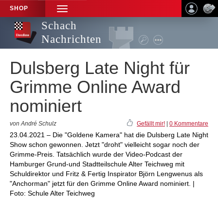
SHOP
TOGGLE
NAVIGATION
Schach
Nachrichten
Dulsberg Late Night für
Grimme Online Award
nominiert
von André Schulz
Gefällt mir!
|
0 Kommentare
23.04.2021 – Die "Goldene Kamera" hat die Dulsberg Late Night
Show schon gewonnen. Jetzt "droht" vielleicht sogar noch der
Grimme-Preis. Tatsächlich wurde der Video-Podcast der
Hamburger Grund-und Stadtteilschule Alter Teichweg mit
Schuldirektor und Fritz & Fertig Inspirator Björn Lengwenus als
"Anchorman" jetzt für den Grimme Online Award nominiert. |
Foto: Schule Alter Teichweg