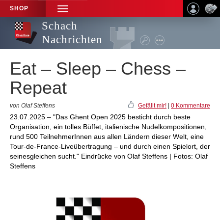
SHOP
TOGGLE
NAVIGATION
Schach
Nachrichten
Eat – Sleep – Chess –
Repeat
von Olaf Steffens
Gefällt mir!
|
0 Kommentare
23.07.2025 – "Das Ghent Open 2025 besticht durch beste
Organisation, ein tolles Büffet, italienische Nudelkompositionen,
rund 500 TeilnehmerInnen aus allen Ländern dieser Welt, eine
Tour-de-France-Liveübertragung – und durch einen Spielort, der
seinesgleichen sucht." Eindrücke von Olaf Steffens | Fotos: Olaf
Steffens