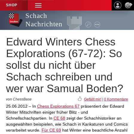
SHOP
TOGGLE
NAVIGATION
Schach
Nachrichten
Edward Winters Chess
Explorations (67-72): So
sollst du nicht über
Schach schreiben und
wer war Samual Boden?
von ChessBase
Gefällt mir!
|
0 Kommentare
25.06.2012 – In
Chess Explorations 67
präsentiert der Edward
Winter Mitschriften einiger früher Blitz - und
Schnellschachpartien. In
CE 68
zeigt der Schachhistoriker an
ausgewählten beispielen, wie Schach in Karikaturen und Comics
verarbeitet wurde.
Für CE 69
hat Winter eine beachtliche Anzahl