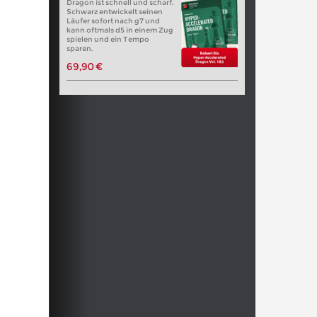
Dragon ist schnell und scharf.
Schwarz entwickelt seinen
Läufer sofort nach g7 und
kann oftmals d5 in einem Zug
spielen und ein Tempo
sparen.
69,90 €