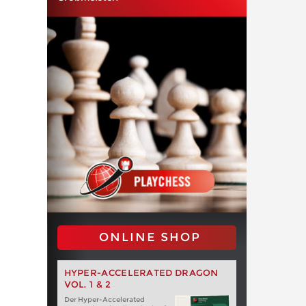
ONLINE SHOP
HYPER-ACCELERATED DRAGON
VOL. 1 & 2
Der Hyper-Accelerated