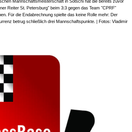
ischen Mannschaftsmeisterschaft in Sotschi hat die bereits zuvor
rner Reiter St. Petersburg" beim 3:3 gegen das Team "CPRF"
en. Für die Endabrechnung spielte das keine Rolle mehr: Der
rrenz betrug schließlich drei Mannschaftspunkte. | Fotos: Vladimir