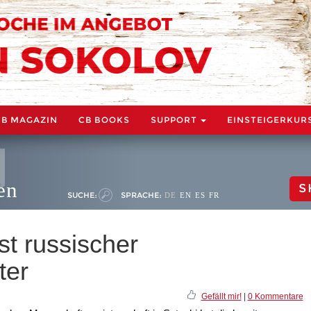
CB MAGAZIN
CB BOOKS
SUPPORT
EINSTEIGERKUR
en
S
SUCHE:
SPRACHE:
DE
EN
ES
FR
st russischer
ter
Gefällt mir!
|
0 Kommentare