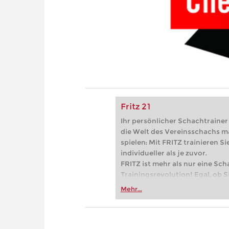
Fritz 21
Ihr persönlicher Schachtrainer -
die Welt des Vereinsschachs m
spielen: Mit FRITZ trainieren Sie
individueller als je zuvor.
FRITZ ist mehr als nur eine Sch
Trainingsrevolution! Egal, ob Si
Vereinsschachs machen oder ber
Mehr...
FRITZ trainieren Sie effizienter,
zuvor.