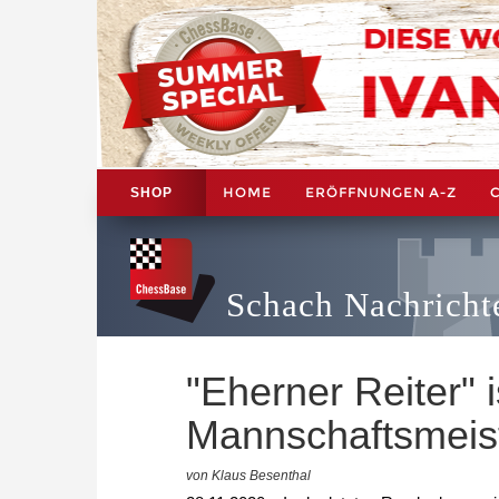
HOME
ERÖFFNUNGEN A-Z
SHOP
Schach Nachricht
"Eherner Reiter" i
Mannschaftsmeis
von Klaus Besenthal