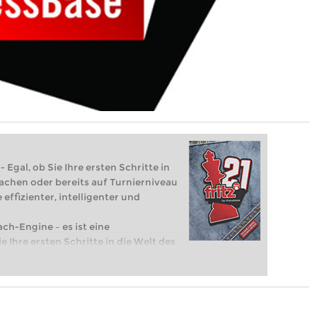
 Egal, ob Sie Ihre ersten Schritte in
achen oder bereits auf Turnierniveau
 effizienter, intelligenter und
ach-Engine – es ist eine
e Ihre ersten Schritte in die Welt des
eits auf Turnierniveau spielen: Mit
 intelligenter und individueller als je