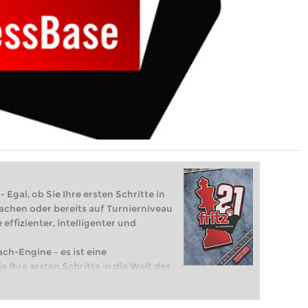
 Egal, ob Sie Ihre ersten Schritte in
achen oder bereits auf Turnierniveau
 effizienter, intelligenter und
ach-Engine – es ist eine
e Ihre ersten Schritte in die Welt des
eits auf Turnierniveau spielen: Mit
 intelligenter und individueller als je