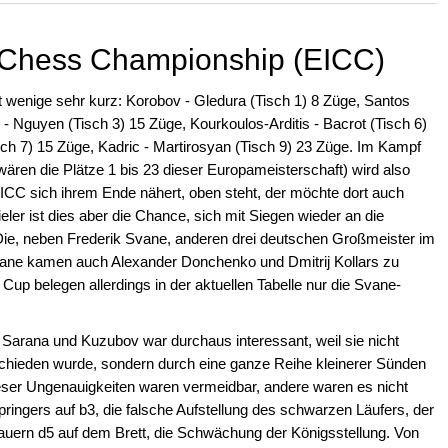
l Chess Championship (EICC)
wenige sehr kurz: Korobov - Gledura (Tisch 1) 8 Züge, Santos
 - Nguyen (Tisch 3) 15 Züge, Kourkoulos-Arditis - Bacrot (Tisch 6)
ch 7) 15 Züge, Kadric - Martirosyan (Tisch 9) 23 Züge. Im Kampf
wären die Plätze 1 bis 23 dieser Europameisterschaft) wird also
ie EICC sich ihrem Ende nähert, oben steht, der möchte dort auch
eler ist dies aber die Chance, sich mit Siegen wieder an die
Die, neben Frederik Svane, anderen drei deutschen Großmeister im
ane kamen auch Alexander Donchenko und Dmitrij Kollars zu
 Cup belegen allerdings in der aktuellen Tabelle nur die Svane-
n Sarana und Kuzubov war durchaus interessant, weil sie nicht
schieden wurde, sondern durch eine ganze Reihe kleinerer Sünden
ser Ungenauigkeiten waren vermeidbar, andere waren es nicht
Springers auf b3, die falsche Aufstellung des schwarzen Läufers, der
auern d5 auf dem Brett, die Schwächung der Königsstellung. Von