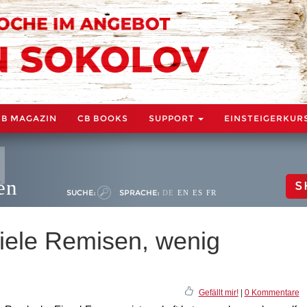
CB MAGAZIN
CB BOOKS
SUPPORT
EINSTEIGERKUR
en
S
SUCHE:
SPRACHE:
DE
EN
ES
FR
iele Remisen, wenig
Gefällt mir!
|
0 Kommentare