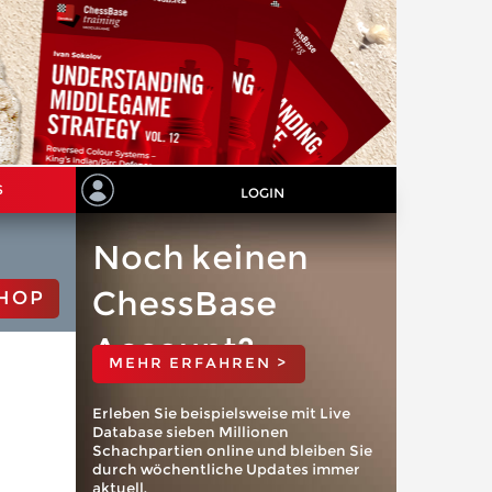
S
LOGIN
Noch keinen
ChessBase
HOP
Account?
MEHR ERFAHREN >
Erleben Sie beispielsweise mit Live
Database sieben Millionen
Schachpartien online und bleiben Sie
durch wöchentliche Updates immer
aktuell.