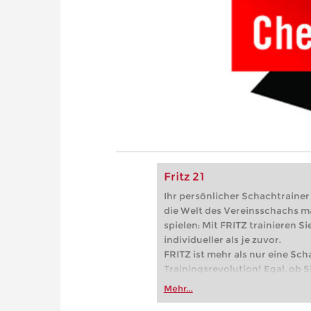
Fritz 21
Ihr persönlicher Schachtrainer -
die Welt des Vereinsschachs m
spielen: Mit FRITZ trainieren Sie
individueller als je zuvor.
FRITZ ist mehr als nur eine Sch
Trainingsrevolution! Egal, ob Si
Vereinsschachs machen oder ber
Mehr...
FRITZ trainieren Sie effizienter,