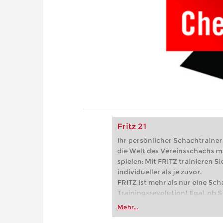
Fritz 21
Ihr persönlicher Schachtrainer -
die Welt des Vereinsschachs m
spielen: Mit FRITZ trainieren Sie
individueller als je zuvor.
FRITZ ist mehr als nur eine Sch
Trainingsrevolution! Egal, ob Si
Vereinsschachs machen oder ber
Mehr...
FRITZ trainieren Sie effizienter,