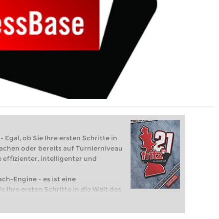
 Egal, ob Sie Ihre ersten Schritte in
achen oder bereits auf Turnierniveau
 effizienter, intelligenter und
ach-Engine – es ist eine
e Ihre ersten Schritte in die Welt des
eits auf Turnierniveau spielen: Mit
 intelligenter und individueller als je