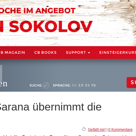
CB MAGAZIN
CB BOOKS
SUPPORT
EINSTEIGERKUR
en
S
SUCHE:
SPRACHE:
DE
EN
ES
FR
Sarana übernimmt die
Gefällt mir!
|
0 Kommentare