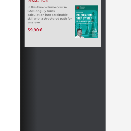
PRACTICE
In this two-volume course
GM Ganguly turns
calculation into a trainable
skill with a structured path for
any level.
39,90 €