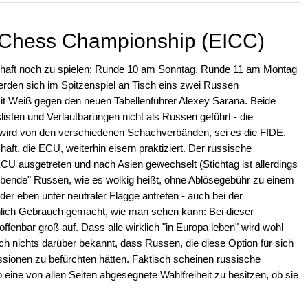
l Chess Championship (EICC)
chaft noch zu spielen: Runde 10 am Sonntag, Runde 11 am Montag
erden sich im Spitzenspiel an Tisch eins zwei Russen
it Weiß gegen den neuen Tabellenführer Alexey Sarana. Beide
slisten und Verlautbarungen nicht als Russen geführt - die
 wird von den verschiedenen Schachverbänden, sei es die FIDE,
aft, die ECU, weiterhin eisern praktiziert. Der russische
CU ausgetreten und nach Asien gewechselt (Stichtag ist allerdings
 lebende" Russen, wie es wolkig heißt, ohne Ablösegebühr zu einem
r eben unter neutraler Flagge antreten - auch bei der
hlich Gebrauch gemacht, wie man sehen kann: Bei dieser
fenbar groß auf. Dass alle wirklich "in Europa leben" wird wohl
ch nichts darüber bekannt, dass Russen, die diese Option für sich
ssionen zu befürchten hätten. Faktisch scheinen russische
eine von allen Seiten abgesegnete Wahlfreiheit zu besitzen, ob sie