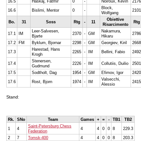
16.5
Haskaj, Fatmir
0
-
Noiroux, Kevin
2176
Block,
16.6
Bislimi, Mentor
0
-
2101
Wolfgang
Obiettive
Bo.
31
Soss
Rtg
-
11
Rtg
Risarcimento
Leer-Salvesen,
Nakamura,
17.1
IM
2370
-
GM
2786
Bjarte
Hikaru
17.2
FM
Byklum, Bjornar
2298
-
GM
Georgiev, Kiril
2668
Harestad, Hans
17.3
2265
-
IM
Bellini, Fabio
2492
Krogh
Stenersen,
17.4
2226
-
IM
Collutiis, Duilio
2501
Gudmund
17.5
Sodtholt, Dag
1954
-
GM
Efimov, Igor
2420
Valsecchi,
17.6
Rost, Bjorn
1974
-
IM
2415
Alessio
Stand:
Rk.
SNo
Team
Games
+
=
-
TB1
TB2
Saint-Petersburg Chess
1
4
4
4
0
0
8
229.3
Federation
2
7
Tomsk-400
4
4
0
0
8
203.3