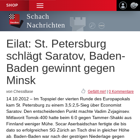
SHOP
TOGGLE
NAVIGATION
Schach
Nachrichten
Eilat: St. Petersburg
schlägt Saratov, Baden-
Baden gewinnt gegen
Minsk
von ChessBase
Gefällt mir!
|
0 Kommentare
14.10.2012 – Im Topspiel der vierten Runde des Europapokals
kam St. Petersburg zu einem 3,5:2,5-Sieg über Economist
Saratov. Den entscheidenden Punkt machte Vadim Zvjaginsev.
Mitfavorit Tomsk-400 hatte beim 6:0 gegen Tammer-Shakki aus
Finnland weniger Mühe. Socar Aserbaidschan fertigte die bis
dato so erfolgreichen SG Zürich an Tisch drei in gleicher Höhe
ab. Baden-Baden war nach der gestrigen Niederlage gegen