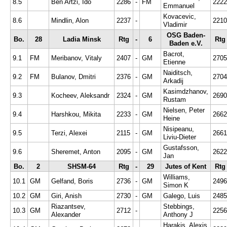
8.5
Ben Artzi, Ido
2286
-
FM
2222
Emmanuel
Kovacevic,
8.6
Mindlin, Alon
2237
-
2210
Vladimir
OSG Baden-
Bo.
28
Ladia Minsk
Rtg
-
6
Rtg
Baden e.V.
Bacrot,
9.1
FM
Meribanov, Vitaly
2407
-
GM
2705
Etienne
Naiditsch,
9.2
FM
Bulanov, Dmitri
2376
-
GM
2704
Arkadij
Kasimdzhanov,
9.3
Kocheev, Aleksandr
2324
-
GM
2690
Rustam
Nielsen, Peter
9.4
Harshkou, Mikita
2233
-
GM
2662
Heine
Nisipeanu,
9.5
Terzi, Alexei
2115
-
GM
2661
Liviu-Dieter
Gustafsson,
9.6
Sheremet, Anton
2095
-
GM
2622
Jan
Bo.
2
SHSM-64
Rtg
-
29
Jutes of Kent
Rtg
Williams,
10.1
GM
Gelfand, Boris
2736
-
GM
2496
Simon K
10.2
GM
Giri, Anish
2730
-
GM
Galego, Luis
2485
Riazantsev,
Stebbings,
10.3
GM
2712
-
2256
Alexander
Anthony J
Harakis, Alexis