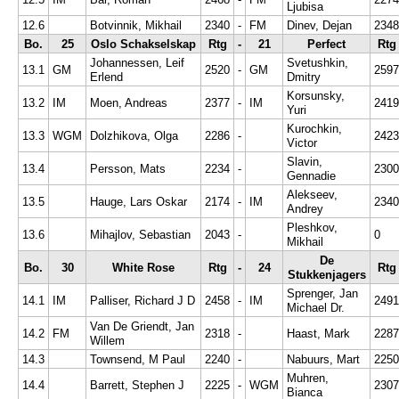
Ljubisa
12.6
Botvinnik, Mikhail
2340
-
FM
Dinev, Dejan
2348
Bo.
25
Oslo Schakselskap
Rtg
-
21
Perfect
Rtg
Johannessen, Leif
Svetushkin,
13.1
GM
2520
-
GM
2597
Erlend
Dmitry
Korsunsky,
13.2
IM
Moen, Andreas
2377
-
IM
2419
Yuri
Kurochkin,
13.3
WGM
Dolzhikova, Olga
2286
-
2423
Victor
Slavin,
13.4
Persson, Mats
2234
-
2300
Gennadie
Alekseev,
13.5
Hauge, Lars Oskar
2174
-
IM
2340
Andrey
Pleshkov,
13.6
Mihajlov, Sebastian
2043
-
0
Mikhail
De
Bo.
30
White Rose
Rtg
-
24
Rtg
Stukkenjagers
Sprenger, Jan
14.1
IM
Palliser, Richard J D
2458
-
IM
2491
Michael Dr.
Van De Griendt, Jan
14.2
FM
2318
-
Haast, Mark
2287
Willem
14.3
Townsend, M Paul
2240
-
Nabuurs, Mart
2250
Muhren,
14.4
Barrett, Stephen J
2225
-
WGM
2307
Bianca