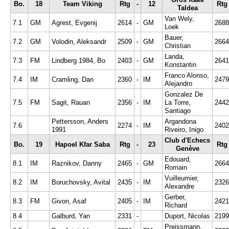
Bo.
18
Team Viking
Rtg
-
12
Rtg
Taldea
Van Wely,
7.1
GM
Agrest, Evgenij
2614
-
GM
2688
Loek
Bauer,
7.2
GM
Volodin, Aleksandr
2509
-
GM
2664
Christian
Landa,
7.3
FM
Lindberg 1984, Bo
2403
-
GM
2641
Konstantin
Franco Alonso,
7.4
IM
Cramling, Dan
2360
-
IM
2479
Alejandro
Gonzalez De
7.5
FM
Sagit, Rauan
2356
-
IM
La Torre,
2442
Santiago
Pettersson, Anders
Argandona
7.6
2274
-
IM
2402
1991
Riveiro, Inigo
Club d'Echecs
Bo.
19
Hapoel Kfar Saba
Rtg
-
23
Rtg
Genève
Edouard,
8.1
IM
Raznikov, Danny
2465
-
GM
2664
Romain
Vuilleumier,
8.2
IM
Boruchovsky, Avital
2435
-
IM
2326
Alexandre
Gerber,
8.3
FM
Givon, Asaf
2405
-
IM
2421
Richard
8.4
Galburd, Yan
2331
-
Duport, Nicolas
2199
Preissmann,