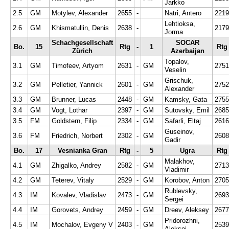
Jarkko
2.5
GM
Motylev, Alexander
2655
-
Natri, Antero
2219
Lehtioksa,
2.6
GM
Khismatullin, Denis
2638
-
2179
Jorma
Schachgesellschaft
SOCAR
Bo.
15
Rtg
-
1
Rtg
Zürich
Azerbaijan
Topalov,
3.1
GM
Timofeev, Artyom
2631
-
GM
2751
Veselin
Grischuk,
3.2
GM
Pelletier, Yannick
2601
-
GM
2752
Alexander
3.3
GM
Brunner, Lucas
2448
-
GM
Kamsky, Gata
2755
3.4
GM
Vogt, Lothar
2397
-
GM
Sutovsky, Emil
2685
3.5
FM
Goldstern, Filip
2334
-
GM
Safarli, Eltaj
2616
Guseinov,
3.6
FM
Friedrich, Norbert
2302
-
GM
2608
Gadir
Bo.
17
Vesnianka Gran
Rtg
-
5
Ugra
Rtg
Malakhov,
4.1
GM
Zhigalko, Andrey
2582
-
GM
2713
Vladimir
4.2
GM
Teterev, Vitaly
2529
-
GM
Korobov, Anton
2705
Rublevsky,
4.3
IM
Kovalev, Vladislav
2473
-
GM
2693
Sergei
4.4
IM
Gorovets, Andrey
2459
-
GM
Dreev, Aleksey
2677
Pridorozhni,
4.5
IM
Mochalov, Evgeny V
2403
-
GM
2539
Aleksei