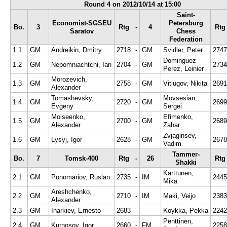
Round 4 on 2012/10/14 at 15:00
Saint-
Economist-SGSEU
Petersburg
Bo.
3
Rtg
-
4
Rtg
Saratov
Chess
Federation
1.1
GM
Andreikin, Dmitry
2718
-
GM
Svidler, Peter
2747
Dominguez
1.2
GM
Nepomniachtchi, Ian
2704
-
GM
2734
Perez, Leinier
Morozevich,
1.3
GM
2758
-
GM
Vitiugov, Nikita
2691
Alexander
Tomashevsky,
Movsesian,
1.4
GM
2720
-
GM
2699
Evgeny
Sergei
Moiseenko,
Efimenko,
1.5
GM
2700
-
GM
2689
Alexander
Zahar
Zvjaginsev,
1.6
GM
Lysyj, Igor
2628
-
GM
2678
Vadim
Tammer-
Bo.
7
Tomsk-400
Rtg
-
26
Rtg
Shakki
Karttunen,
2.1
GM
Ponomariov, Ruslan
2735
-
IM
2445
Mika
Areshchenko,
2.2
GM
2710
-
IM
Maki, Veijo
2383
Alexander
2.3
GM
Inarkiev, Ernesto
2683
-
Koykka, Pekka
2242
Penttinen,
2.4
GM
Kurnosov, Igor
2660
-
FM
2258