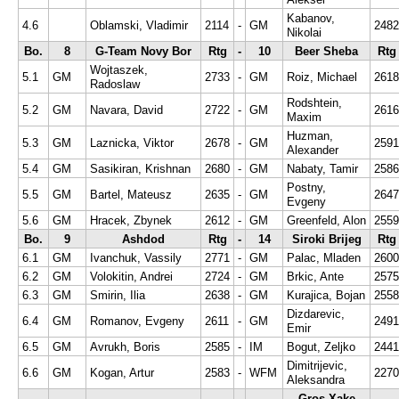
Kabanov,
4.6
Oblamski, Vladimir
2114
-
GM
2482
Nikolai
Bo.
8
G-Team Novy Bor
Rtg
-
10
Beer Sheba
Rtg
Wojtaszek,
5.1
GM
2733
-
GM
Roiz, Michael
2618
Radoslaw
Rodshtein,
5.2
GM
Navara, David
2722
-
GM
2616
Maxim
Huzman,
5.3
GM
Laznicka, Viktor
2678
-
GM
2591
Alexander
5.4
GM
Sasikiran, Krishnan
2680
-
GM
Nabaty, Tamir
2586
Postny,
5.5
GM
Bartel, Mateusz
2635
-
GM
2647
Evgeny
5.6
GM
Hracek, Zbynek
2612
-
GM
Greenfeld, Alon
2559
Bo.
9
Ashdod
Rtg
-
14
Siroki Brijeg
Rtg
6.1
GM
Ivanchuk, Vassily
2771
-
GM
Palac, Mladen
2600
6.2
GM
Volokitin, Andrei
2724
-
GM
Brkic, Ante
2575
6.3
GM
Smirin, Ilia
2638
-
GM
Kurajica, Bojan
2558
Dizdarevic,
6.4
GM
Romanov, Evgeny
2611
-
GM
2491
Emir
6.5
GM
Avrukh, Boris
2585
-
IM
Bogut, Zeljko
2441
Dimitrijevic,
6.6
GM
Kogan, Artur
2583
-
WFM
2270
Aleksandra
Gros Xake