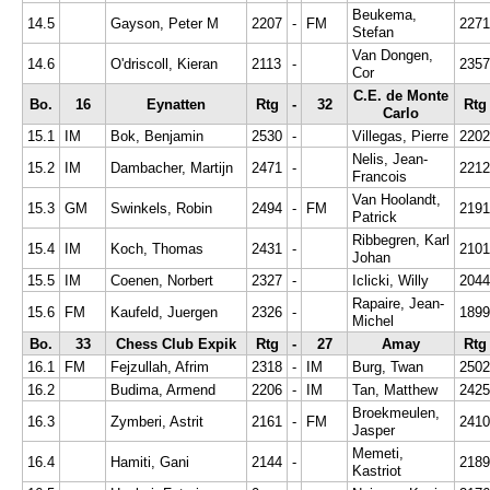
Beukema,
14.5
Gayson, Peter M
2207
-
FM
2271
Stefan
Van Dongen,
14.6
O'driscoll, Kieran
2113
-
2357
Cor
C.E. de Monte
Bo.
16
Eynatten
Rtg
-
32
Rtg
Carlo
15.1
IM
Bok, Benjamin
2530
-
Villegas, Pierre
2202
Nelis, Jean-
15.2
IM
Dambacher, Martijn
2471
-
2212
Francois
Van Hoolandt,
15.3
GM
Swinkels, Robin
2494
-
FM
2191
Patrick
Ribbegren, Karl
15.4
IM
Koch, Thomas
2431
-
2101
Johan
15.5
IM
Coenen, Norbert
2327
-
Iclicki, Willy
2044
Rapaire, Jean-
15.6
FM
Kaufeld, Juergen
2326
-
1899
Michel
Bo.
33
Chess Club Expik
Rtg
-
27
Amay
Rtg
16.1
FM
Fejzullah, Afrim
2318
-
IM
Burg, Twan
2502
16.2
Budima, Armend
2206
-
IM
Tan, Matthew
2425
Broekmeulen,
16.3
Zymberi, Astrit
2161
-
FM
2410
Jasper
Memeti,
16.4
Hamiti, Gani
2144
-
2189
Kastriot