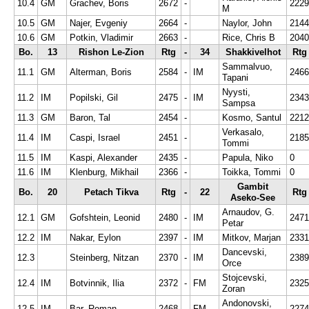
10.4
GM
Grachev, Boris
2672
-
2229
M
10.5
GM
Najer, Evgeniy
2664
-
Naylor, John
2144
10.6
GM
Potkin, Vladimir
2663
-
Rice, Chris B
2040
Bo.
13
Rishon Le-Zion
Rtg
-
34
Shakkivelhot
Rtg
Sammalvuo,
11.1
GM
Alterman, Boris
2584
-
IM
2466
Tapani
Nyysti,
11.2
IM
Popilski, Gil
2475
-
IM
2343
Sampsa
11.3
GM
Baron, Tal
2454
-
Kosmo, Santul
2212
Verkasalo,
11.4
IM
Caspi, Israel
2451
-
2185
Tommi
11.5
IM
Kaspi, Alexander
2435
-
Papula, Niko
0
11.6
IM
Klenburg, Mikhail
2366
-
Toikka, Tommi
0
Gambit
Bo.
20
Petach Tikva
Rtg
-
22
Rtg
Aseko-See
Arnaudov, G.
12.1
GM
Gofshtein, Leonid
2480
-
IM
2471
Petar
12.2
IM
Nakar, Eylon
2397
-
IM
Mitkov, Marjan
2331
Dancevski,
12.3
Steinberg, Nitzan
2370
-
IM
2389
Orce
Stojcevski,
12.4
IM
Botvinnik, Ilia
2372
-
FM
2325
Zoran
Andonovski,
12.5
IM
Bar, Roman
2468
-
FM
2274