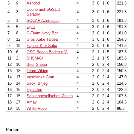
3
9
Ashdod
4
3
0
1
6
221.5
Economist-SGSEU
4
3
4
3
0
1
6
221.3
Saratov
5
1
SOCAR Azerbaijan
4
3
0
1
6
191.8
6
5
Ugra
4
3
0
1
6
191.3
7
8
G-Team Novy Bor
4
3
0
1
6
181.0
8
12
Gros Xake Taldea
4
3
0
1
6
154.3
9
19
Hapoel Kfar Saba
4
3
0
1
6
141.5
10
6
OSG Baden-Baden e.V.
4
2
1
1
5
187.5
11
2
SHSM-64
4
2
1
1
5
183.8
12
10
Beer Sheba
4
2
0
2
4
156.8
13
18
Team Viking
4
2
0
2
4
150.5
14
17
Vesnianka Gran
4
2
0
2
4
147.0
15
14
Siroki Brijeg
4
2
0
2
4
124.5
16
16
Eynatten
4
2
0
2
4
122.8
17
15
Schachgesellschaft Zürich
4
2
0
2
4
107.3
18
27
Amay
4
2
0
2
4
104.3
19
30
White Rose
4
2
0
2
4
96.3
Partien: