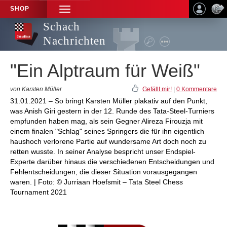
SHOP
TOGGLE
NAVIGATION
Schach
Nachrichten
"Ein Alptraum für Weiß"
von Karsten Müller
Gefällt mir!
|
0 Kommentare
31.01.2021 – So bringt Karsten Müller plakativ auf den Punkt,
was Anish Giri gestern in der 12. Runde des Tata-Steel-Turniers
empfunden haben mag, als sein Gegner Alireza Firouzja mit
einem finalen "Schlag" seines Springers die für ihn eigentlich
haushoch verlorene Partie auf wundersame Art doch noch zu
retten wusste. In seiner Analyse bespricht unser Endspiel-
Experte darüber hinaus die verschiedenen Entscheidungen und
Fehlentscheidungen, die dieser Situation vorausgegangen
waren. | Foto: © Jurriaan Hoefsmit – Tata Steel Chess
Tournament 2021