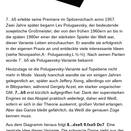
7...b5 erlebte seine Premiere im Spitzenschach anno 1957.
Zwei Jahre später begann Lev Polugaevsky, der bedeutende
sowjetische Großmeister, der von den frühen 1960ern an bis in
die späten 1980er einer der stärksten Spieler der Welt war,
dieser Variante Leben einzuhauchen. Er wandte sie erfolgreich
in der eigenen Praxis an und entdeckte viele interessante Ideen
(siehe Novopashin,A - Polugaevsky,L ½-½). Nach seinen Partien
wurde 7...b5 als Polugaevsky-Variante bekannt.
Heutzutage ist die Polugaevsky-Variante auf Topebene nicht
mehr in Mode. Vassily Ivanchuk wandte sie vor einigen Jahren
gelegentlich an, später auch Jeffery Xiong, allerdings vor allem
in Blitzpartien, während Gergely Aczel, ein starker ungarischer
GM,
7...b5
erst kürzlich aufgegriffen hat. Dank der superstarken
Engines ist das Abspiel praktisch widerlegt, daher wird Weiß,
sofern er sich in der Theorie auskennt, großen Vorteil erlangen.
Aber das Ganze bleibt gefährlich, da Weiß die genauen Züge
kennen muss.
Aus dem Diagramm heraus folgt
8...dxe5 9.fxe5 Dc7
. Eine
zentrale Idee dieser Variante. Die schwarze Dame zieht aus der