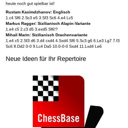
heute noch gut spielbar ist!
Rustam Kasimdzhanov: Englisch
1.c4 Sf6 2.Sc3 e5 3.Sf3 Sc6 4.e4 Lc5
Markus Ragger: Sizilianisch Alapin-Variante
1.e4 c5 2.c3 d5 3.exd5 Sf6!?
Mihail Marin: Sizilianisch Drachenvariante
1.e4 c5 2.Sf3 d6 3.d4 cxd4 4.Sxd4 Sf6 5.Sc3 g6 6.Le3 Lg7 7.f3
Sc6 8.Dd2 0-0 9.Lc4 Da5 10.0-0-0 Sxd4 11.Lxd4 Le6
Neue Ideen für Ihr Repertoire