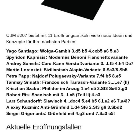
CBM #207 bietet mit 11 Eröffnungsartikeln viele neue Ideen und
Konzepte für Ihre nächsten Partien:
Yago Santiago: Wolga-Gambit 3.d5 b5 4.cxb5 a6 5.e3
Spyridon Kapnisis: Modernes Benoni Fianchettovariante
Andrey Sumets: Caro-Kann Vorstoßvariante 3...Lf5 4.h4 Dc7
Martin Lorenzini: Sizilianisch Alapin-Variante 6.Sa3/8.Sb5
Petra Papp: Najdorf Polugaevsky-Variante 7.f4 b5 8.e5
Tanmay Srinath: Französisch Tarrasch-Variante 3...Le7 (II)
Krisztian Szabo: Philidor im Anzug 1.e4 e5 2.Sf3 Sc6 3.g3
Robert Ris: Spanisch mit 3...Lc5 (Teil II) 4.c3
Lars Schandorff: Slawisch 4...dxc4 5.e4 b5 6.Le2 e6 7.a4!?
Alexey Kuzmin: Anti-Grünfeld 1.d4 Sf6 2.Sf3 g6 3.Sbd2
Sergei Grigoriants: Grünfeld mit 4.g3 und 7.Sa3 c5!
Aktuelle Eröffnungsfallen