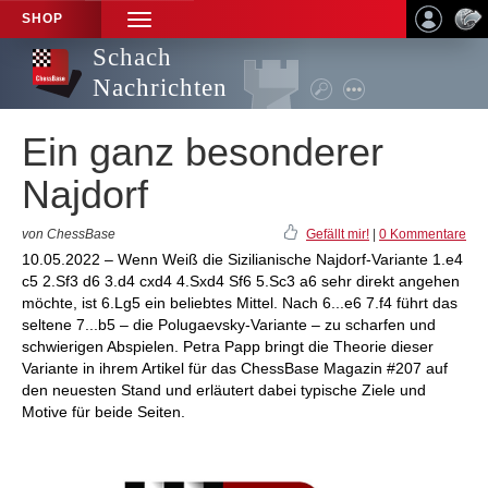
SHOP
TOGGLE
NAVIGATION
Schach
Nachrichten
Ein ganz besonderer
Najdorf
von ChessBase
Gefällt mir!
|
0 Kommentare
10.05.2022 – Wenn Weiß die Sizilianische Najdorf-Variante 1.e4
c5 2.Sf3 d6 3.d4 cxd4 4.Sxd4 Sf6 5.Sc3 a6 sehr direkt angehen
möchte, ist 6.Lg5 ein beliebtes Mittel. Nach 6...e6 7.f4 führt das
seltene 7...b5 – die Polugaevsky-Variante – zu scharfen und
schwierigen Abspielen. Petra Papp bringt die Theorie dieser
Variante in ihrem Artikel für das ChessBase Magazin #207 auf
den neuesten Stand und erläutert dabei typische Ziele und
Motive für beide Seiten.