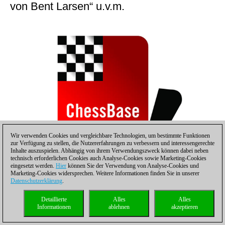
von Bent Larsen“ u.v.m.
Wir verwenden Cookies und vergleichbare Technologien, um bestimmte Funktionen
zur Verfügung zu stellen, die Nutzererfahrungen zu verbessern und interessengerechte
Inhalte auszuspielen. Abhängig von ihrem Verwendungszweck können dabei neben
technisch erforderlichen Cookies auch Analyse-Cookies sowie Marketing-Cookies
eingesetzt werden.
Hier
können Sie der Verwendung von Analyse-Cookies und
Marketing-Cookies widersprechen. Weitere Informationen finden Sie in unserer
Datenschutzerklärung
.
Karsten Müller
liefert umfassendes Trainingsmaterial für
höchste Ansprüche: die schönsten Endspiele von Bent Larsen
Detaillierte
Alles
Alles
sowie Highlights vom ersten Berliner Grand Prix 2022. Beiden
Informationen
ablehnen
akzeptieren
Beiträgen stellt der Hamburger Endspielexperte eine