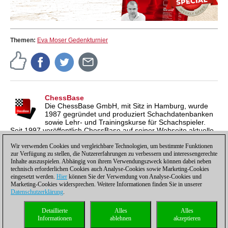
Themen:
Eva Moser Gedenkturnier
ChessBase
Die ChessBase GmbH, mit Sitz in Hamburg, wurde
1987 gegründet und produziert Schachdatenbanken
sowie Lehr- und Trainingskurse für Schachspieler.
Seit 1997 veröffentlich ChessBase auf seiner Webseite aktuelle
Nachrichten aus der Schachwelt. ChessBase News erscheint
inzwischen in vier Sprachen und gilt weltweit als wichtigste
Wir verwenden Cookies und vergleichbare Technologien, um bestimmte Funktionen
zur Verfügung zu stellen, die Nutzererfahrungen zu verbessern und interessengerechte
Schachnachrichtenseite.
Inhalte auszuspielen. Abhängig von ihrem Verwendungszweck können dabei neben
technisch erforderlichen Cookies auch Analyse-Cookies sowie Marketing-Cookies
eingesetzt werden.
Hier
können Sie der Verwendung von Analyse-Cookies und
Marketing-Cookies widersprechen. Weitere Informationen finden Sie in unserer
Datenschutzerklärung
.
Datenschutzhinweis
|
Impressum
|
Kontakt
|
Cookies Management
|
Lizenzen
|
Detaillierte
Alles
Alles
Compliance Hotline
|
Home
Informationen
ablehnen
akzeptieren
© 2017 ChessBase GmbH | Osterbekstraße 90a | 22083 Hamburg | Deutschland