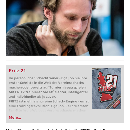
Fritz 21
Ihr persönlicher Schachtrainer - Egal, ob Sie Ihre
ersten Schritte in die Welt des Vereinsschachs
machen oder bereits auf Turnierniveau spielen:
Mit FRITZ trainieren Sie effizienter, intelligenter
und individueller als je zuvor.
FRITZ ist mehr als nur eine Schach-Engine – es ist
eine Trainingsrevolution! Egal, ob Sie Ihre ersten
Schritte in die Welt des Vereinsschachs machen
oder bereits auf Turnierniveau spielen: Mit
Mehr...
FRITZ trainieren Sie effizienter, intelligenter und
individueller als je zuvor.