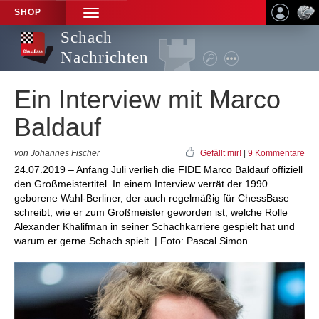
SHOP
TOGGLE
NAVIGATION
Schach
Nachrichten
Ein Interview mit Marco
Baldauf
von Johannes Fischer
Gefällt mir!
|
9 Kommentare
24.07.2019 – Anfang Juli verlieh die FIDE Marco Baldauf offiziell
den Großmeistertitel. In einem Interview verrät der 1990
geborene Wahl-Berliner, der auch regelmäßig für ChessBase
schreibt, wie er zum Großmeister geworden ist, welche Rolle
Alexander Khalifman in seiner Schachkarriere gespielt hat und
warum er gerne Schach spielt. | Foto: Pascal Simon