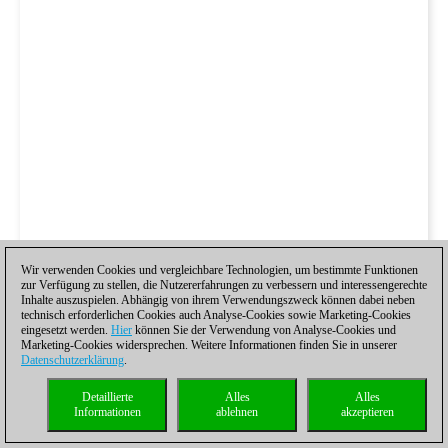
Wir verwenden Cookies und vergleichbare Technologien, um bestimmte Funktionen
zur Verfügung zu stellen, die Nutzererfahrungen zu verbessern und interessengerechte
Inhalte auszuspielen. Abhängig von ihrem Verwendungszweck können dabei neben
technisch erforderlichen Cookies auch Analyse-Cookies sowie Marketing-Cookies
eingesetzt werden.
Hier
können Sie der Verwendung von Analyse-Cookies und
Marketing-Cookies widersprechen. Weitere Informationen finden Sie in unserer
Datenschutzerklärung
.
Danach konnte ich ganz entspannt gegen Hockenheim zur
Detaillierte
Alles
Alles
neunten Partie antreten. Wir spielten gegen Hockenheim
Informationen
ablehnen
akzeptieren
mit relativ schwacher Aufstellung, sodass ich am
Spitzenbrett Platz nehmen durfte. Dort wartete dann Karpov