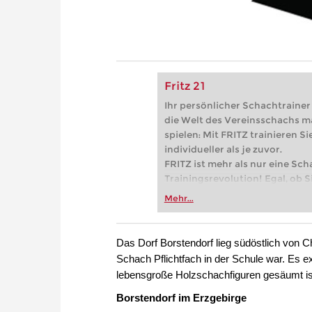
Fritz 21
Ihr persönlicher Schachtrainer -
die Welt des Vereinsschachs m
spielen: Mit FRITZ trainieren Sie
individueller als je zuvor.
FRITZ ist mehr als nur eine Sch
Trainingsrevolution! Egal, ob Si
Vereinsschachs machen oder ber
Mehr...
FRITZ trainieren Sie effizienter,
zuvor.
Das Dorf Borstendorf lieg südöstlich von C
Schach Pflichtfach in der Schule war. Es 
lebensgroße Holzschachfiguren gesäumt is
Borstendorf im Erzgebirge