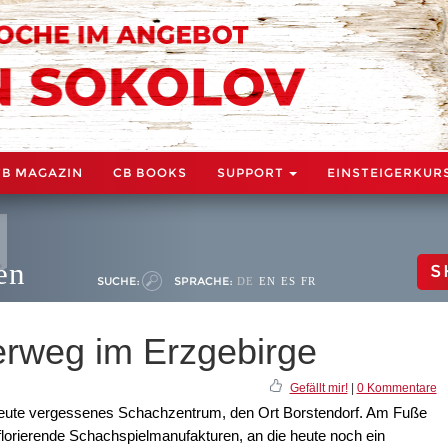
CB MAGAZIN
CB BOOKS
SUPPORT
EINSTEIGERKUR
en
S
SUCHE:
SPRACHE:
DE
EN
ES
FR
rweg im Erzgebirge
Gefällt mir!
|
0 Kommentare
n heute vergessenes Schachzentrum, den Ort Borstendorf. Am Fuße
lorierende Schachspielmanufakturen, an die heute noch ein