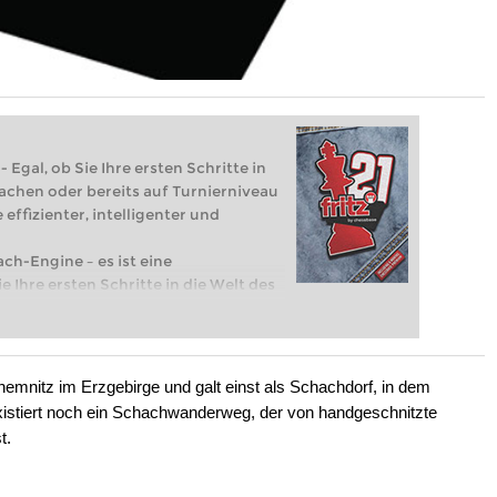
 Egal, ob Sie Ihre ersten Schritte in
achen oder bereits auf Turnierniveau
 effizienter, intelligenter und
ach-Engine – es ist eine
e Ihre ersten Schritte in die Welt des
eits auf Turnierniveau spielen: Mit
 intelligenter und individueller als je
hemnitz im Erzgebirge und galt einst als Schachdorf, in dem
existiert noch ein Schachwanderweg, der von handgeschnitzte
t.