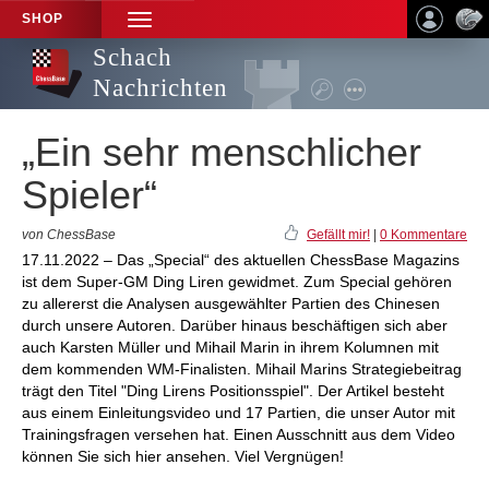
SHOP
TOGGLE
NAVIGATION
Schach
Nachrichten
„Ein sehr menschlicher
Spieler“
von ChessBase
Gefällt mir!
|
0 Kommentare
17.11.2022 – Das „Special“ des aktuellen ChessBase Magazins
ist dem Super-GM Ding Liren gewidmet. Zum Special gehören
zu allererst die Analysen ausgewählter Partien des Chinesen
durch unsere Autoren. Darüber hinaus beschäftigen sich aber
auch Karsten Müller und Mihail Marin in ihrem Kolumnen mit
dem kommenden WM-Finalisten. Mihail Marins Strategiebeitrag
trägt den Titel "Ding Lirens Positionsspiel". Der Artikel besteht
aus einem Einleitungsvideo und 17 Partien, die unser Autor mit
Trainingsfragen versehen hat. Einen Ausschnitt aus dem Video
können Sie sich hier ansehen. Viel Vergnügen!