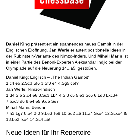
Daniel King
präsentiert ein spannendes neues Gambit in der
Englischen Eröffnung.
Jan Werle
erläutert positionelle Ideen in
der Rubinstein-Variante des Nimzo-Inders. Und
Mihail Marin
ist
in einer Partie des Benoni-Experten Aleksandar Indjic bei der
Olympiade auf die Neuerung 14...a5! gestoßen.
Daniel King: Englisch – „The Indian Gambit“
1.c4 e5 2.Sc3 Sf6 3.Sf3 e4 4.Sg5 c6!?
Jan Werle: Nimzo-Indisch
1.d4 Sf6 2.c4 e6 3.Sc3 Lb4 4.Sf3 c5 5.e3 Sc6 6.Ld3 Lxc3+
7.bxc3 d6 8.e4 e5 9.d5 Se7
Mihail Marin: Benoni
7.h3 Lg7 8.e4 0-0 9.Le3 Te8 10.Sd2 a6 11.a4 Sxe4 12.Scxe4 f5
13.Le2 fxe4 14.Sc4 a5!
Neue Ideen für Ihr Repertoire