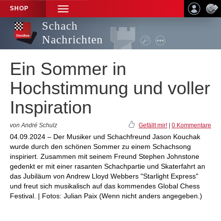
SHOP
TOGGLE
NAVIGATION
Schach
Nachrichten
Ein Sommer in
Hochstimmung und voller
Inspiration
von André Schulz
Gefällt mir!
|
0 Kommentare
04.09.2024 – Der Musiker und Schachfreund Jason Kouchak
wurde durch den schönen Sommer zu einem Schachsong
inspiriert. Zusammen mit seinem Freund Stephen Johnstone
gedenkt er mit einer rasanten Schachpartie und Skaterfahrt an
das Jubiläum von Andrew Lloyd Webbers "Starlight Express"
und freut sich musikalisch auf das kommendes Global Chess
Festival. | Fotos: Julian Paix (Wenn nicht anders angegeben.)