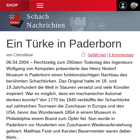
SHOP
TOGGLE
NAVIGATION
Schach
Nachrichten
Ein Türke in Paderborn
von ChessBase
Gefällt mir!
|
0 Kommentare
06.04.2004 – Rechtzeitig zum 200sten Todestag des Ingenieurs
Wolfgang von Kempelen präsentierte das Heinz Nixdorf
Museum in Paderborn einen funktionstüchtigen Nachbau des
berühmten Schachtürken. Das Original hatte im 18. und
19.Jahrhundert die Welt in Staunen versetzt und viele Künstler
inspiriert. War es möglich, dass ein mechanischer Automat
denken konnte? Von 1770 bis 1840 verblüffte der Schachtürke
auf zahlreichen Tourneen die Zuschauer in Europa und den
USA, bevor das Wunderwerk 1854 in einem Museum in
Philadelphia einem Brand zum Opfer fiel. Nun wurde in
Paderborn vor Hunderten von Zuschauern Wiederauferstehung
gefeiert. Matthias Feist und Karsten Bauermeister waren dabei.
Mehr...