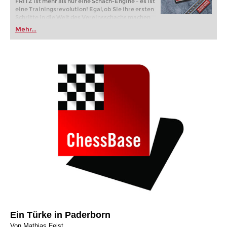
FRITZ ist mehr als nur eine Schach-Engine – es ist
eine Trainingsrevolution! Egal, ob Sie Ihre ersten
Schritte in die Welt des Vereinsschachs machen
oder bereits auf Turnierniveau spielen: Mit
Mehr...
FRITZ trainieren Sie effizienter, intelligenter und
individueller als je zuvor.
Ein Türke in Paderborn
Von Mathias Feist