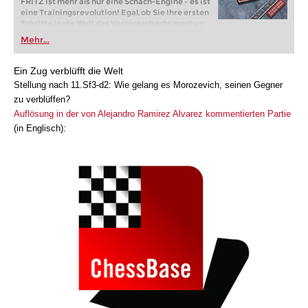
FRITZ ist mehr als nur eine Schach-Engine – es ist
eine Trainingsrevolution! Egal, ob Sie Ihre ersten
Schritte in die Welt des Vereinsschachs machen
oder bereits auf Turnierniveau spielen: Mit
Mehr...
FRITZ trainieren Sie effizienter, intelligenter und
individueller als je zuvor.
Ein Zug verblüfft die Welt
Stellung nach 11.Sf3-d2: Wie gelang es Morozevich, seinen Gegner
zu verblüffen?
Auflösung in der von Alejandro Ramirez Alvarez kommentierten Partie
(in Englisch):