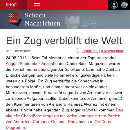
SHOP
TOGGLE
NAVIGATION
Schach
Nachrichten
Ein Zug verblüfft die Welt
von ChessBase
Gefällt mir!
|
0 Kommentare
24.08.2012 – Beim Tal-Memorial, einem der Topturniere der
August/September-Ausgabe
des ChessBase Magazins, waren
die Teilnehmer in überragender Spiellaune. Eine hohe Zahl an
Entscheidungen und viele kommentierungswürdige Partien
waren die Folge. Ein Zug verblüffte die Schachwelt in
besonderem Maße, und einmal mehr war es Alexander
Morozevich, dessen Kreativität sogar Levon Aronian vor schwer
zu lösende Aufgaben stellte. Dabei konnte der Armenier gemäß
den Kommentaren von Alejandro Ramirez Alvarez mit einem
ebenfalls nicht naheliegenden Zug sogar in Vorteil kommen.
Das
aktuelle ChessBase Magazin mit vielen kommentierten Partien
von Andreikin, Caruana, Gelfand, Radjabov u.a. Größeres
Diagramm...