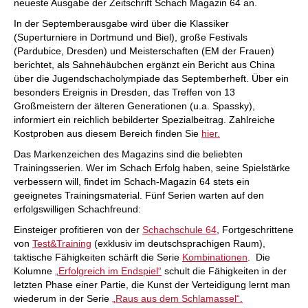
neueste Ausgabe der Zeitschrift Schach Magazin 64 an.
In der Septemberausgabe wird über die Klassiker
(Superturniere in Dortmund und Biel), große Festivals
(Pardubice, Dresden) und Meisterschaften (EM der Frauen)
berichtet, als Sahnehäubchen ergänzt ein Bericht aus China
über die Jugendschacholympiade das Septemberheft. Über ein
besonders Ereignis in Dresden, das Treffen von 13
Großmeistern der älteren Generationen (u.a. Spassky),
informiert ein reichlich bebilderter Spezialbeitrag. Zahlreiche
Kostproben aus diesem Bereich finden Sie
hier.
Das Markenzeichen des Magazins sind die beliebten
Trainingsserien. Wer im Schach Erfolg haben, seine Spielstärke
verbessern will, findet im Schach-Magazin 64 stets ein
geeignetes Trainingsmaterial. Fünf Serien warten auf den
erfolgswilligen Schachfreund:
Einsteiger profitieren von der
Schachschule 64
, Fortgeschrittene
von
Test&Training
(exklusiv im deutschsprachigen Raum),
taktische Fähigkeiten schärft die Serie
Kombinationen
.
Die
Kolumne
„Erfolgreich im Endspiel“
schult die Fähigkeiten in der
letzten Phase einer Partie, die Kunst der Verteidigung lernt man
wiederum in der Serie
„Raus aus dem Schlamassel“.