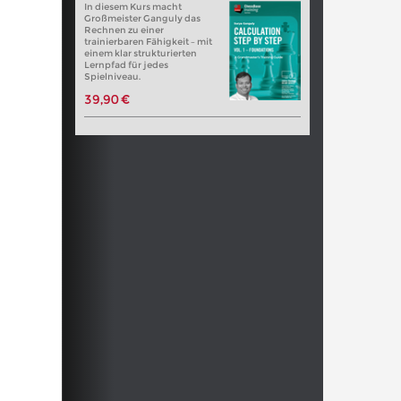
In diesem Kurs macht
Großmeister Ganguly das
Rechnen zu einer
trainierbaren Fähigkeit – mit
einem klar strukturierten
Lernpfad für jedes
Spielniveau.
39,90 €