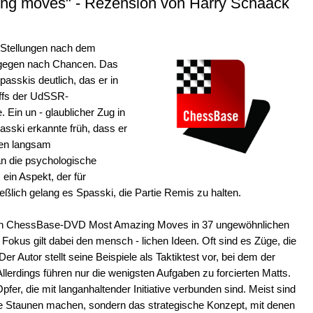
ing moves" - Rezension von Harry Schaack
 Stellungen nach dem
agegen nach Chancen. Das
asskis deutlich, das er in
offs der UdSSR-
 Ein un - glaublicher Zug in
asski erkannte früh, dass er
ten langsam
n die psychologische
ein Aspekt, der für
ßlich gelang es Spasski, die Partie Remis zu halten.
euen ChessBase-DVD Most Amazing Moves in 37 ungewöhnlichen
Fokus gilt dabei den mensch - lichen Ideen. Oft sind es Züge, die
 Autor stellt seine Beispiele als Taktiktest vor, bei dem der
lerdings führen nur die wenigsten Aufgaben zu forcierten Matts.
pfer, die mit langanhaltender Initiative verbunden sind. Meist sind
die Staunen machen, sondern das strategische Konzept, mit denen