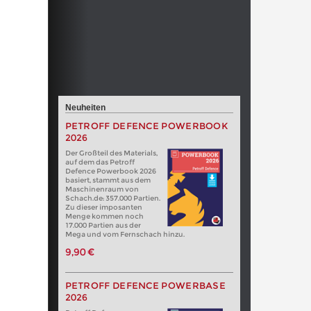
Neuheiten
PETROFF DEFENCE POWERBOOK
2026
Der Großteil des Materials,
auf dem das Petroff
Defence Powerbook 2026
basiert, stammt aus dem
Maschinenraum von
Schach.de: 357.000 Partien.
Zu dieser imposanten
Menge kommen noch
17.000 Partien aus der
Mega und vom Fernschach hinzu.
9,90 €
PETROFF DEFENCE POWERBASE
2026