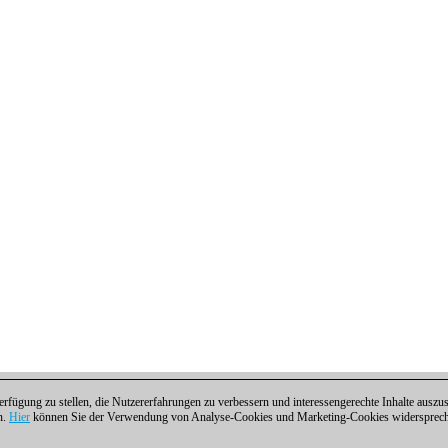
fügung zu stellen, die Nutzererfahrungen zu verbessern und interessengerechte Inhalte aus
n.
Hier
können Sie der Verwendung von Analyse-Cookies und Marketing-Cookies widersprechen