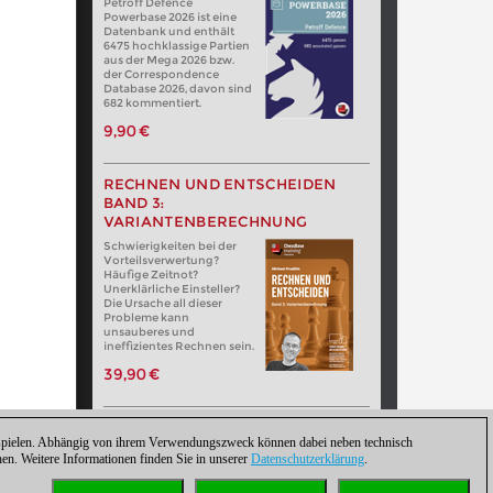
Petroff Defence
Powerbase 2026 ist eine
Datenbank und enthält
6475 hochklassige Partien
aus der Mega 2026 bzw.
der Correspondence
Database 2026, davon sind
682 kommentiert.
9,90 €
RECHNEN UND ENTSCHEIDEN
BAND 3:
VARIANTENBERECHNUNG
Schwierigkeiten bei der
Vorteilsverwertung?
Häufige Zeitnot?
Unerklärliche Einsteller?
Die Ursache all dieser
Probleme kann
unsauberes und
ineffizientes Rechnen sein.
39,90 €
zuspielen. Abhängig von ihrem Verwendungszweck können dabei neben technisch
. Weitere Informationen finden Sie in unserer
Datenschutzerklärung
.