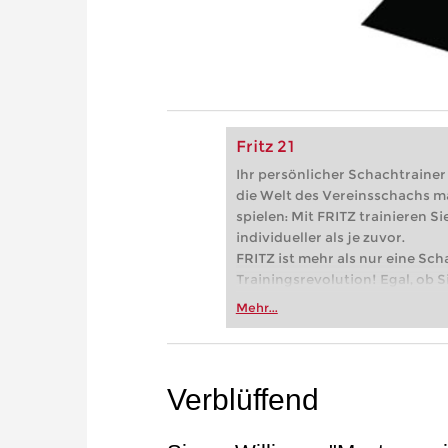
Fritz 21
Ihr persönlicher Schachtrainer -
die Welt des Vereinsschachs m
spielen: Mit FRITZ trainieren Sie
individueller als je zuvor.
FRITZ ist mehr als nur eine Sch
Trainingsrevolution! Egal, ob Si
Vereinsschachs machen oder ber
Mehr...
FRITZ trainieren Sie effizienter,
zuvor.
Verblüffend