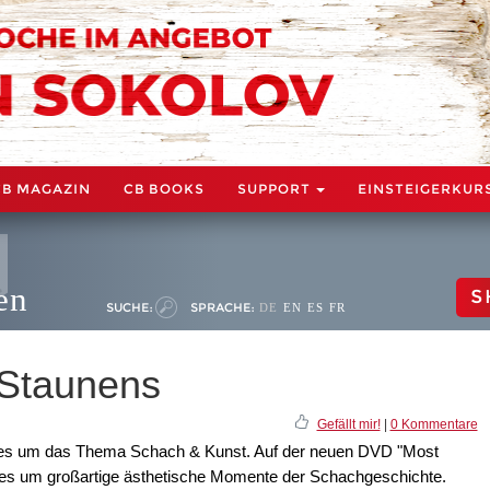
CB MAGAZIN
CB BOOKS
SUPPORT
EINSTEIGERKUR
en
S
SUCHE:
SPRACHE:
DE
EN
ES
FR
 Staunens
Gefällt mir!
|
0 Kommentare
lles um das Thema Schach & Kunst. Auf der neuen DVD "Most
es um großartige ästhetische Momente der Schachgeschichte.