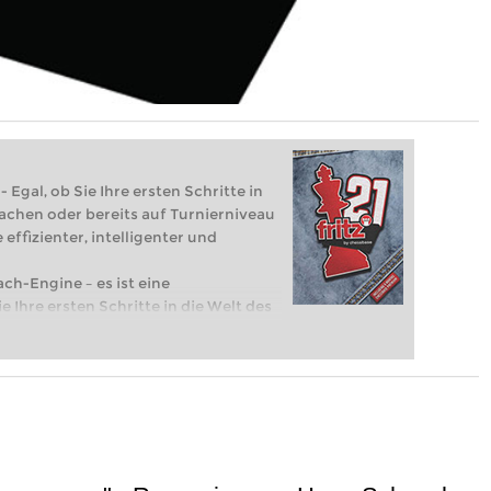
 Egal, ob Sie Ihre ersten Schritte in
achen oder bereits auf Turnierniveau
 effizienter, intelligenter und
ach-Engine – es ist eine
e Ihre ersten Schritte in die Welt des
eits auf Turnierniveau spielen: Mit
 intelligenter und individueller als je