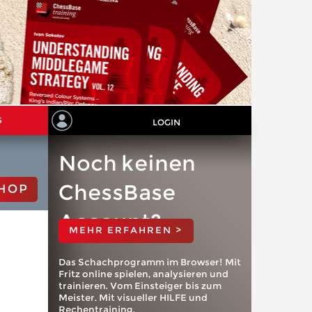
S
LOGIN
Noch keinen
ChessBase
HOP
Account?
MEHR ERFAHREN >
Das Schachprogramm im Browser! Mit
Fritz online spielen, analysieren und
trainieren. Vom Einsteiger bis zum
Meister. Mit visueller HILFE und
Rechentraining.