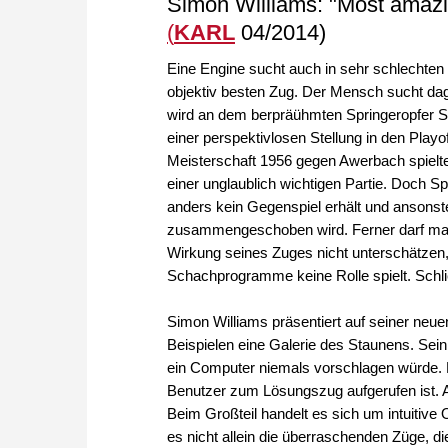
Simon Williams: "Most amaz
(
KARL
04/2014)
Eine Engine sucht auch in sehr schlechten
objektiv besten Zug. Der Mensch sucht d
wird an dem berpräühmten Springeropfer Sp
einer perspektivlosen Stellung in den Play
Meisterschaft 1956 gegen Awerbach spielte.
einer unglaublich wichtigen Partie. Doch Sp
anders kein Gegenspiel erhält und ansons
zusammengeschoben wird. Ferner darf ma
Wirkung seines Zuges nicht unterschätzen, 
Schachprogramme keine Rolle spielt. Schlie
Simon Williams präsentiert auf seiner n
Beispielen eine Galerie des Staunens. Sein 
ein Computer niemals vorschlagen würde. Der
Benutzer zum Lösungszug aufgerufen ist. Al
Beim Großteil handelt es sich um intuitive O
es nicht allein die überraschenden Züge, 