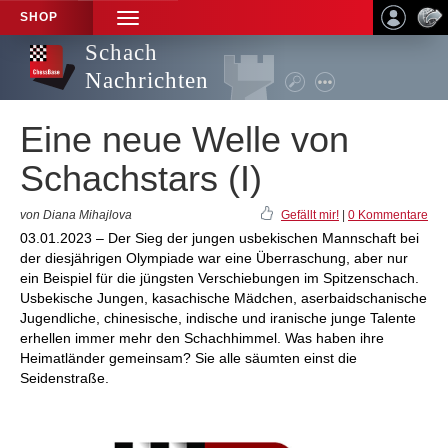
SHOP
TOGGLE
NAVIGATION
Schach
Nachrichten
Eine neue Welle von
Schachstars (I)
von Diana Mihajlova
Gefällt mir!
|
0 Kommentare
03.01.2023 – Der Sieg der jungen usbekischen Mannschaft bei
der diesjährigen Olympiade war eine Überraschung, aber nur
ein Beispiel für die jüngsten Verschiebungen im Spitzenschach.
Usbekische Jungen, kasachische Mädchen, aserbaidschanische
Jugendliche, chinesische, indische und iranische junge Talente
erhellen immer mehr den Schachhimmel. Was haben ihre
Heimatländer gemeinsam? Sie alle säumten einst die
Seidenstraße.