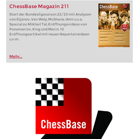
ChessBase Magazin 211
Start der Bundesligasaison 22/23 mit Analysen
von Eljanov, Van Wely, McShane, lAmi u.v.a.
Special zu Mikhail Tal, Eröffnungsvideos von
Ponomariov, King und Marin. 10
Eröffnungsartikel mit neuen Repertoireideen
u.v.m.
Mehr...