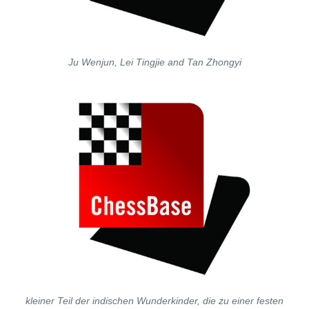
Ju Wenjun, Lei Tingjie and Tan Zhongyi
kleiner Teil der indischen Wunderkinder, die zu einer festen