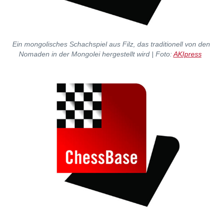
Ein mongolisches Schachspiel aus Filz, das traditionell von den
Nomaden in der Mongolei hergestellt wird | Foto:
AKIpress