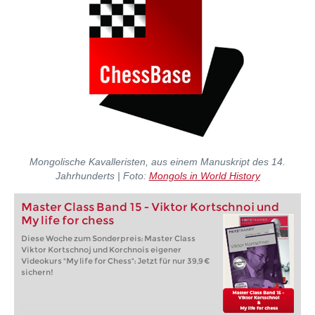
Mongolische Kavalleristen, aus einem Manuskript des 14.
Jahrhunderts | Foto:
Mongols in World History
Master Class Band 15 - Viktor Kortschnoi und
My life for chess
Diese Woche zum Sonderpreis: Master Class
Viktor Kortschnoj und Korchnois eigener
Videokurs "My life for Chess": Jetzt für nur 39,9 €
sichern!