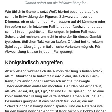
Gambit sofort um die Initiative kämpfen.
Wie üblich in Gambits setzt Weiß hierbei besonders auf die
schnelle Entwicklung der Figuren. Schwarz steht vor dem
Dilemma, ob er sich um den Mehrbauern auf d4 kümmern oder
ihn opfern soll. In letzterem Fall landet der Nachziehende aber
schnell in sehr gedrückten Stellungen. In jedem Fall muss
Schwarz viel rechnen, um nicht in eine der für dieses Gambit
typischen, tödlichen Taktiken zu laufen. Oft sind bei korrektem
Spiel sogar Übergänge in italienische Varianten möglich. Für
Abwechslung ist also in jedem Fall gesorgt.
Königsindisch angreifen
Abschließend widmet sich die Autorin der King´s Indian Attack
als multifunktionelle Antwort für e4-Spieler, die sich in Caro-
Kann, Sizilianisch oder Französisch nicht auf gewagte
Theoriedebatten einlassen möchten. Der Plan basiert darauf,
als Weißer e4, d3, g3, Lg2, Sf3 und 0-0 zu spielen und so eine
königsindische Stellung mit vertauschten Farben aufzubauen.
Besonders geeignet ist dies natürlich für Spieler, die mit
Schwarz ohnehin königsindisch spielen. Und die Referenzliste
für den königsindischen Angriff ist lang: Nicht nur Bobby Fischer