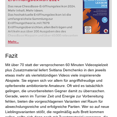
Das neue ChessBase-Eröffnungslexikon 2024.
Mehr Inhalt. Mehr Ideen.
Das hochaktuelle Eröffnungslexikon ist die
umfangreichste Sammlung zur
Eröffnungstheorie, mit 7679
Eröffnungsübersichten, allen Beiträgen und
Artikeln aus über 200 Ausgaben des des
ChessBase Magazin und über 40.000 relevanten
Partien zu allen Eröffnungen. In über 80 Videos
Mehr...
erklären Experten und Großmeister
Eröffnungsideen und zeigen die neuesten Trends.
Mit verbessertem Zugriff auf alle Inhalte.
Fazit
Mit über 70 statt der versprochenen 60 Minuten Videospielzeit
plus Zusatzmaterial liefert Svitlana Demchenko in den jeweils
etwas mehr als viertelstündigen Videos viele inspirierende
Abspiele. Sie eignen sich vor allem für angriffsfreudige und
opferbereite ambitionierte Amateure. Oft wird es tatsächlich
gelingen, die unvorbereiteten Gegner damit zu überraschen.
Gerade, wenn im Turnier Zeit und Energie zur Vorbereitung
fehlen, bieten die vorgeschlagenen Varianten viel Raum für
abwechslungsreiche und erfolgreiche Partien. Wer so auf neue
Lieblingsvarianten stößt, die regelmäßig aufs Brett kommen