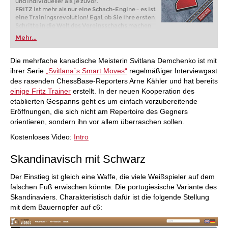
und individueller als je zuvor.
FRITZ ist mehr als nur eine Schach-Engine – es ist
eine Trainingsrevolution! Egal, ob Sie Ihre ersten
Schritte in die Welt des Vereinsschachs machen
oder bereits auf Turnierniveau spielen: Mit
Mehr...
FRITZ trainieren Sie effizienter, intelligenter und
individueller als je zuvor.
Die mehrfache kanadische Meisterin Svitlana Demchenko ist mit
ihrer Serie
„Svitlana´s Smart Moves“
regelmäßiger Interviewgast
des rasenden ChessBase-Reporters Arne Kähler und hat bereits
einige Fritz Trainer
erstellt. In der neuen Kooperation des
etablierten Gespanns geht es um einfach vorzubereitende
Eröffnungen, die sich nicht am Repertoire des Gegners
orientieren, sondern ihn vor allem überraschen sollen.
Kostenloses Video:
Intro
Skandinavisch mit Schwarz
Der Einstieg ist gleich eine Waffe, die viele Weißspieler auf dem
falschen Fuß erwischen könnte: Die portugiesische Variante des
Skandinaviers. Charakteristisch dafür ist die folgende Stellung
mit dem Bauernopfer auf c6: