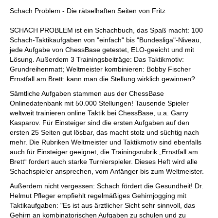
individueller als je zuvor.
Schach Problem - Die rätselhaften Seiten von Fritz
SCHACH PROBLEM ist ein Schachbuch, das Spaß macht: 100
Schach-Taktikaufgaben von "einfach" bis "Bundesliga"-Niveau,
jede Aufgabe von ChessBase getestet, ELO-geeicht und mit
Lösung. Außerdem 3 Trainingsbeiträge: Das Taktikmotiv:
Grundreihenmatt; Weltmeister kombinieren: Bobby Fischer
Ernstfall am Brett: kann man die Stellung wirklich gewinnen?
Sämtliche Aufgaben stammen aus der ChessBase
Onlinedatenbank mit 50.000 Stellungen! Tausende Spieler
weltweit trainieren online Taktik bei ChessBase, u.a. Garry
Kasparov. Für Einsteiger sind die ersten Aufgaben auf den
ersten 25 Seiten gut lösbar, das macht stolz und süchtig nach
mehr. Die Rubriken Weltmeister und Taktikmotiv sind ebenfalls
auch für Einsteiger geeignet, die Trainingsrubrik „Ernstfall am
Brett“ fordert auch starke Turnierspieler. Dieses Heft wird alle
Schachspieler ansprechen, vom Anfänger bis zum Weltmeister.
Außerdem nicht vergessen: Schach fördert die Gesundheit! Dr.
Helmut Pfleger empfiehlt regelmäßiges Gehirnjogging mit
Taktikaufgaben: "Es ist aus ärztlicher Sicht sehr sinnvoll, das
Gehirn an kombinatorischen Aufgaben zu schulen und zu