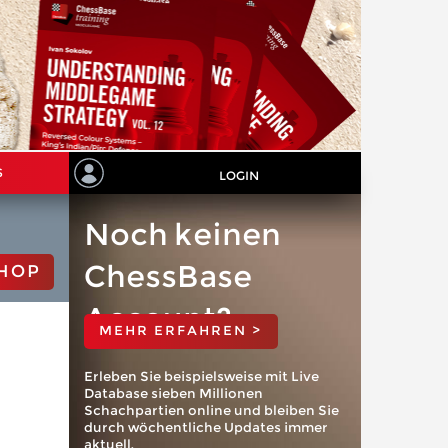
S
LOGIN
Noch keinen
ChessBase
HOP
Account?
MEHR ERFAHREN >
Erleben Sie beispielsweise mit Live
Database sieben Millionen
Schachpartien online und bleiben Sie
durch wöchentliche Updates immer
aktuell.