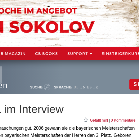
CB MAGAZIN
CB BOOKS
SUPPORT
EINSTEIGERKUR
en
S
SUCHE:
SPRACHE:
DE
EN
ES
FR
 im Interview
Gefällt mir!
|
0 Kommentare
rraschungen gut. 2006 gewann sie die bayerischen Meisterschaften
den bayerischen Meisterschaften der Herren den 3. Platz. Geboren