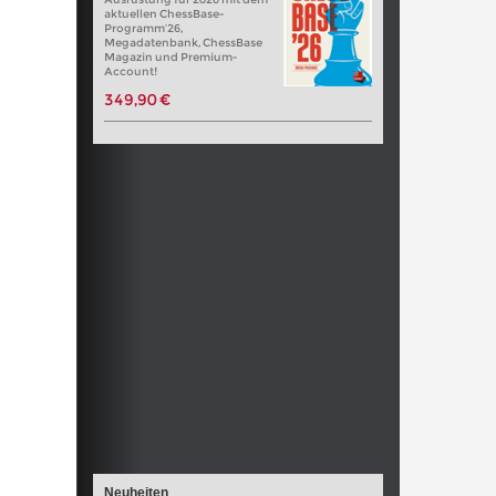
aktuellen ChessBase-
Programm’26,
Megadatenbank, ChessBase
Magazin und Premium-
Account!
349,90 €
Neuheiten