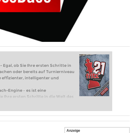
 Egal, ob Sie Ihre ersten Schritte in
achen oder bereits auf Turnierniveau
 effizienter, intelligenter und
ach-Engine – es ist eine
e Ihre ersten Schritte in die Welt des
eits auf Turnierniveau spielen: Mit
 intelligenter und individueller als je
Anzeige