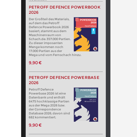
PETROFF DEFENCE POWERBOOK
2026
Der Großteil des Materials,
auf dem das Petroff
Defence Powerbook 2026
basiert, stammt aus dem
Maschinenraum von
Schach.de: 357.000 Partien.
Zu dieser imposanten
Menge kommen noch
17.000 Partien aus der
Mega und vom Fernschach hinzu.
9,90 €
PETROFF DEFENCE POWERBASE
2026
Petroff Defence
Powerbase 2026 ist eine
Datenbank und enthält
6475 hochklassige Partien
aus der Mega 2026 bzw.
der Correspondence
Database 2026, davon sind
682 kommentiert.
9,90 €