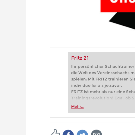
Fritz 21
Ihr persönlicher Schachtrainer -
die Welt des Vereinsschachs m
spielen: Mit FRITZ trainieren Sie
individueller als je zuvor.
FRITZ ist mehr als nur eine Sch
Trainingsrevolution! Egal, ob Si
Vereinsschachs machen oder ber
Mehr...
FRITZ trainieren Sie effizienter,
zuvor.