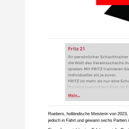
Fritz 21
Ihr persönlicher Schachtrainer -
die Welt des Vereinsschachs m
spielen: Mit FRITZ trainieren Sie
individueller als je zuvor.
FRITZ ist mehr als nur eine Sch
Trainingsrevolution! Egal, ob Si
Vereinsschachs machen oder ber
Mehr...
FRITZ trainieren Sie effizienter,
zuvor.
Roebers, holländische Meisterin von 2023,
jedoch in Fahrt und gewann sechs Partien in