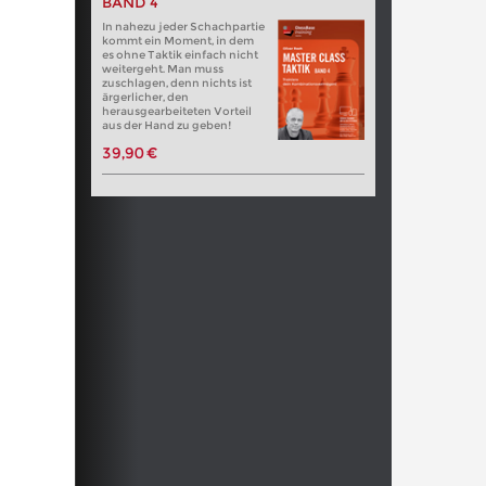
BAND 4
In nahezu jeder Schachpartie
kommt ein Moment, in dem
es ohne Taktik einfach nicht
weitergeht. Man muss
zuschlagen, denn nichts ist
ärgerlicher, den
herausgearbeiteten Vorteil
aus der Hand zu geben!
39,90 €