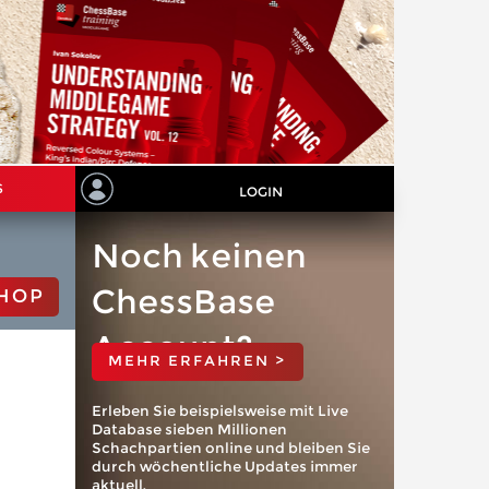
S
LOGIN
Noch keinen
ChessBase
HOP
Account?
MEHR ERFAHREN >
Erleben Sie beispielsweise mit Live
Database sieben Millionen
Schachpartien online und bleiben Sie
durch wöchentliche Updates immer
aktuell.