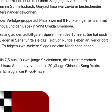
oebers in Runde neun mit einem Sieg gegen Aleksandra
erin im Schnellschach. Goryachkina war zuvor in bestechender
ntereinander gewonnen.
der Verfolgergruppe auf Platz zwei mit 8 Punkten, gemeinsam mit
efanova und der Usbekin WIM Umida Omonova.
ang zu den auffälligsten Spielerinnen des Turniers. Sie hat noch
egen in Serie führte sie das Feld vor Runde sieben an, verlor dort
 Es folgten zwei weitere Siege und eine Niederlage gegen
ils 7,5 aus 10 zwei junge Spielerinnen, die zuletzt mehrfach
Bibisara Assaubayeva und die 20-jährige Chinesin Song Yuxin.
n Einzug in die K.-o.-Phase.