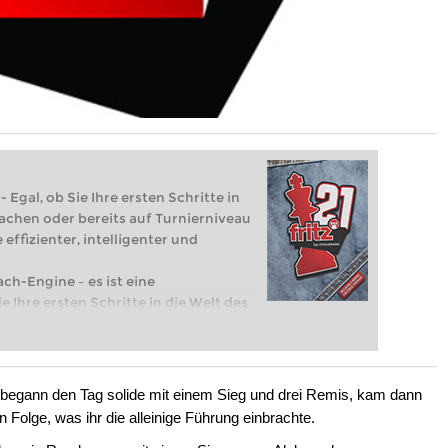
 Egal, ob Sie Ihre ersten Schritte in
achen oder bereits auf Turnierniveau
 effizienter, intelligenter und
ach-Engine – es ist eine
e Ihre ersten Schritte in die Welt des
eits auf Turnierniveau spielen: Mit
 intelligenter und individueller als je
 begann den Tag solide mit einem Sieg und drei Remis, kam dann
 Folge, was ihr die alleinige Führung einbrachte.