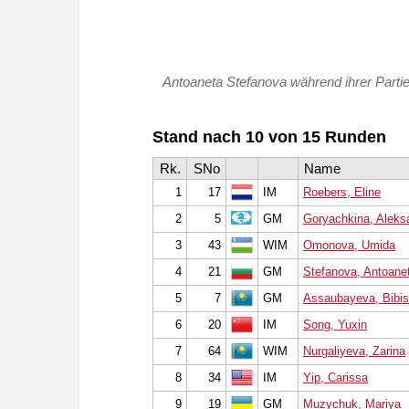
Antoaneta Stefanova während ihrer Parti
Stand nach 10 von 15 Runden
Rk.
SNo
Name
1
17
IM
Roebers, Eline
2
5
GM
Goryachkina, Aleks
3
43
WIM
Omonova, Umida
4
21
GM
Stefanova, Antoane
5
7
GM
Assaubayeva, Bibis
6
20
IM
Song, Yuxin
7
64
WIM
Nurgaliyeva, Zarina
8
34
IM
Yip, Carissa
9
19
GM
Muzychuk, Mariya