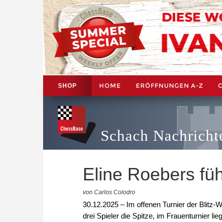
HOME
ERÖFFNUNGEN A-Z
SHOP
Schach Nachricht
Eline Roebers füh
von Carlos Colodro
30.12.2025 – Im offenen Turnier der Blitz-
drei Spieler die Spitze, im Frauenturnier li