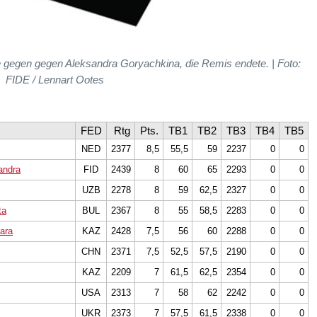
e gegen gegen Aleksandra Goryachkina, die Remis endete. | Foto:
FIDE / Lennart Ootes
FED
Rtg
Pts.
TB1
TB2
TB3
TB4
TB5
NED
2377
8,5
55,5
59
2237
0
0
andra
FID
2439
8
60
65
2293
0
0
UZB
2278
8
59
62,5
2327
0
0
ta
BUL
2367
8
55
58,5
2283
0
0
ara
KAZ
2428
7,5
56
60
2288
0
0
CHN
2371
7,5
52,5
57,5
2190
0
0
KAZ
2209
7
61,5
62,5
2354
0
0
USA
2313
7
58
62
2242
0
0
UKR
2373
7
57,5
61,5
2338
0
0