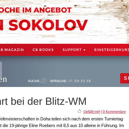
CB MAGAZIN
CB BOOKS
SUPPORT
EINSTEIGERKUR
en
S
SUCHE:
SPRACHE:
DE
EN
ES
FR
rt bei der Blitz-WM
Gefällt mir!
|
0 Kommentare
Weltmeisterschaften in Doha teilen sich nach dem ersten Turniertag
egt die 19-jährige Eline Roebers mit 8,5 aus 10 alleine in Führung. Im