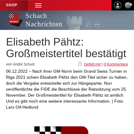
SHOP
TOGGLE
NAVIGATION
Schach
Nachrichten
Elisabeth Pähtz:
Großmeistertitel bestätigt
von André Schulz
Gefällt mir!
|
0 Kommentare
06.12.2022 – Nach ihrer GM-Norm beim Grand Swiss Turnier in
Riga 2021 schien Elisabeth Pähtz den GM-Titel sicher zu haben,
doch die Vergabe entwickelte sich zur Hängepartie. Nun
veröffentlichte die FIDE die Beschlüsse der Ratssitzung vom 25.
November. Der Großmeistertitel für Elisabeth Pähtz ist amtlich.
Und es gibt noch eine weitere interessante Information. | Foto:
Lars OA Hedlund