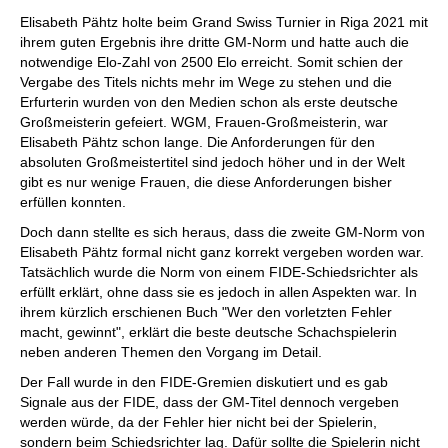
individueller als je zuvor.
Elisabeth Pähtz holte beim Grand Swiss Turnier in Riga 2021 mit
ihrem guten Ergebnis ihre dritte GM-Norm und hatte auch die
notwendige Elo-Zahl von 2500 Elo erreicht. Somit schien der
Vergabe des Titels nichts mehr im Wege zu stehen und die
Erfurterin wurden von den Medien schon als erste deutsche
Großmeisterin gefeiert. WGM, Frauen-Großmeisterin, war
Elisabeth Pähtz schon lange. Die Anforderungen für den
absoluten Großmeistertitel sind jedoch höher und in der Welt
gibt es nur wenige Frauen, die diese Anforderungen bisher
erfüllen konnten.
Doch dann stellte es sich heraus, dass die zweite GM-Norm von
Elisabeth Pähtz formal nicht ganz korrekt vergeben worden war.
Tatsächlich wurde die Norm von einem FIDE-Schiedsrichter als
erfüllt erklärt, ohne dass sie es jedoch in allen Aspekten war. In
ihrem kürzlich erschienen Buch "Wer den vorletzten Fehler
macht, gewinnt", erklärt die beste deutsche Schachspielerin
neben anderen Themen den Vorgang im Detail.
Der Fall wurde in den FIDE-Gremien diskutiert und es gab
Signale aus der FIDE, dass der GM-Titel dennoch vergeben
werden würde, da der Fehler hier nicht bei der Spielerin,
sondern beim Schiedsrichter lag. Dafür sollte die Spielerin nicht