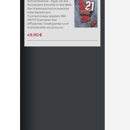
Schachtrainer - Egal, ob Sie
Ihre ersten Schritte in die Welt
des Vereinsschachs machen
oder bereits auf
Turnierniveau spielen: Mit
FRITZ trainieren Sie
effizienter, intelligenter und
individueller als je zuvor.
49,90 €