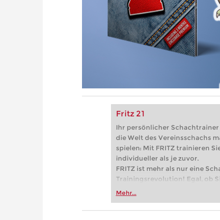
Fritz 21
Ihr persönlicher Schachtrainer -
die Welt des Vereinsschachs m
spielen: Mit FRITZ trainieren Sie
individueller als je zuvor.
FRITZ ist mehr als nur eine Sch
Trainingsrevolution! Egal, ob Si
Vereinsschachs machen oder ber
Mehr...
FRITZ trainieren Sie effizienter,
zuvor.