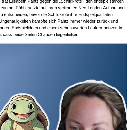
 trat Elisabeth Pähtz gegen die „Schildkröte“, den endspielstarken
veau an. Pähtz setzte auf ihren vertrauten Neo-London-Aufbau und
 zu entscheiden, bevor die Schildkröte ihre Endspielqualitäten
er Ungenauigkeiten kämpfte sich Pähtz immer wieder zurück und
 starken Endspielideen und einem sehenswerten Läufermanöver. Im
, dass beide Seiten Chancen liegenließen.