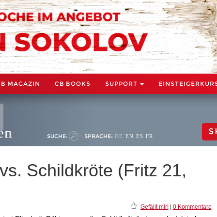
CB MAGAZIN
CB BOOKS
SUPPORT
EINSTEIGERKUR
en
S
SUCHE:
SPRACHE:
DE
EN
ES
FR
s. Schildkröte (Fritz 21,
Gefällt mir!
|
0 Kommentare