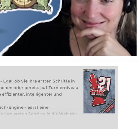
 Egal, ob Sie Ihre ersten Schritte in
achen oder bereits auf Turnierniveau
 effizienter, intelligenter und
ach-Engine – es ist eine
e Ihre ersten Schritte in die Welt des
eits auf Turnierniveau spielen: Mit
 intelligenter und individueller als je