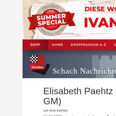
HOME
ERÖFFNUNGEN A-Z
SHOP
Schach Nachricht
Elisabeth Paehtz v
GM)
von Arne Kaehler