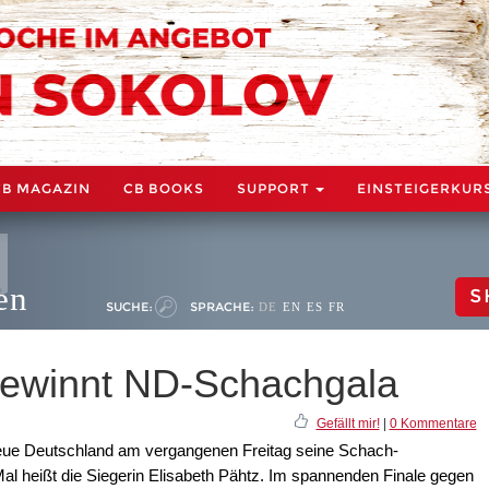
CB MAGAZIN
CB BOOKS
SUPPORT
EINSTEIGERKUR
en
S
SUCHE:
SPRACHE:
DE
EN
ES
FR
gewinnt ND-Schachgala
Gefällt mir!
|
0 Kommentare
eue Deutschland am vergangenen Freitag seine Schach-
l heißt die Siegerin Elisabeth Pähtz. Im spannenden Finale gegen