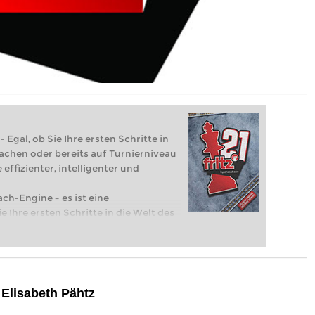
 Egal, ob Sie Ihre ersten Schritte in
achen oder bereits auf Turnierniveau
 effizienter, intelligenter und
ach-Engine – es ist eine
e Ihre ersten Schritte in die Welt des
eits auf Turnierniveau spielen: Mit
 intelligenter und individueller als je
 Elisabeth Pähtz