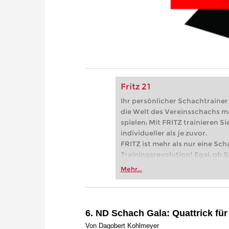
Fritz 21
Ihr persönlicher Schachtrainer -
die Welt des Vereinsschachs m
spielen: Mit FRITZ trainieren Sie
individueller als je zuvor.
FRITZ ist mehr als nur eine Sch
Trainingsrevolution! Egal, ob Si
Vereinsschachs machen oder ber
Mehr...
FRITZ trainieren Sie effizienter,
zuvor.
6. ND Schach Gala: Quattrick für
Von Dagobert Kohlmeyer