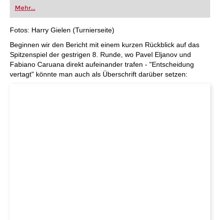
oder bereits auf Turnierniveau spielen: Mit
Mehr...
FRITZ trainieren Sie effizienter, intelligenter und
individueller als je zuvor.
Fotos: Harry Gielen (Turnierseite)
Beginnen wir den Bericht mit einem kurzen Rückblick auf das
Spitzenspiel der gestrigen 8. Runde, wo Pavel Eljanov und
Fabiano Caruana direkt aufeinander trafen - "Entscheidung
vertagt" könnte man auch als Überschrift darüber setzen: