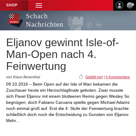
SHOP
TOGGLE
NAVIGATION
Schach
Nachrichten
Eljanov gewinnt Isle-of-
Man-Open nach 4.
Feinwertung
von Klaus Besenthal
Gefällt mir!
|
0 Kommentare
09.10.2016 – Beim Open auf der Isle of Man bekamen die
Zuschauer heute ein Herzschlagfinale geboten. Zwar musste
sich Pavel Eljanov mit einem blutleeren Remis gegen Wesley So
begnügen, doch Fabiano Caruana spielte gegen Michael Adams
noch einmal groß auf. Erst die 4. Stufe der Feinwertung brachte
schließlich doch noch die Entscheidung zu Gunsten von Eljanov.
Mehr...