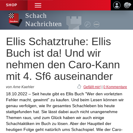
SHOP
TOGGLE
NAVIGATION
Schach
Nachrichten
Ellis Schatztruhe: Ellis
Buch ist da! Und wir
nehmen den Caro-Kann
mit 4. Sf6 auseinander
von Arne Kaehler
Gefällt mir!
|
0 Kommentare
18.10.2022 – Seit heute gibt es Ellis Buch "Wer den vorletzten
Fehler macht, gewinnt" zu kaufen. Und beim Lesen können wir
genau verfolgen, wie Ihr gesamtes Schachleben bis heute
stattgefunden hat. Sie lässt dabei auch nicht unangenehme
Themen raus, und zum Glück haben wir auch einige
Schachtaktiken im Buch zu lösen. Aber der Hauptteil der
heutigen Folge geht natürlich ums Schachspiel. Wie der Caro-