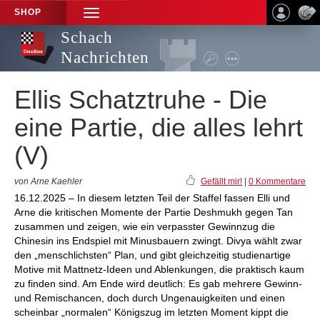
SHOP
TOGGLE
NAVIGATION
Schach
Nachrichten
Ellis Schatztruhe - Die
eine Partie, die alles lehrt
(V)
von Arne Kaehler
Gefällt mir!
|
0 Kommentare
16.12.2025 – In diesem letzten Teil der Staffel fassen Elli und
Arne die kritischen Momente der Partie Deshmukh gegen Tan
zusammen und zeigen, wie ein verpasster Gewinnzug die
Chinesin ins Endspiel mit Minusbauern zwingt. Divya wählt zwar
den „menschlichsten“ Plan, und gibt gleichzeitig studienartige
Motive mit Mattnetz-Ideen und Ablenkungen, die praktisch kaum
zu finden sind. Am Ende wird deutlich: Es gab mehrere Gewinn-
und Remischancen, doch durch Ungenauigkeiten und einen
scheinbar „normalen“ Königszug im letzten Moment kippt die