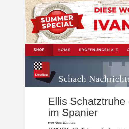
HOME
ERÖFFNUNGEN A-Z
SHOP
Schach Nachricht
Ellis Schatztruhe
im Spanier
von Arne Kaehler