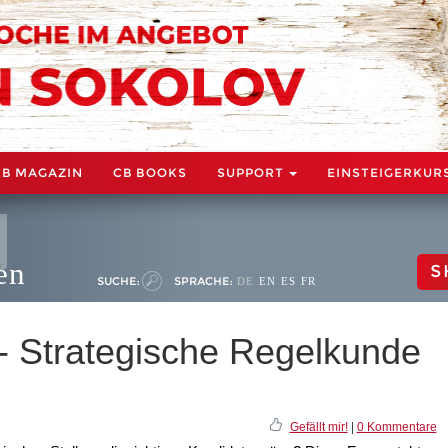
CB MAGAZIN
CB BOOKS
SUPPORT
EINSTEIGERKUR
en
S
SUCHE:
SPRACHE:
DE
EN
ES
FR
 - Strategische Regelkunde
Gefällt mir!
|
0 Kommentare