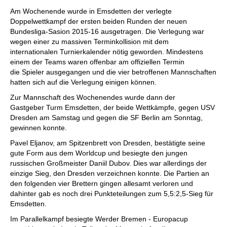
individueller als je zuvor.
Am Wochenende wurde in Emsdetten der verlegte
Doppelwettkampf der ersten beiden Runden der neuen
Bundesliga-Sasion 2015-16 ausgetragen. Die Verlegung war
wegen einer zu massiven Terminkollision mit dem
internationalen Turnierkalender nötig geworden. Mindestens
einem der Teams waren offenbar am offiziellen Termin
die Spieler ausgegangen und die vier betroffenen Mannschaften
hatten sich auf die Verlegung einigen können.
Zur Mannschaft des Wochenendes wurde dann der
Gastgeber Turm Emsdetten, der beide Wettkämpfe, gegen USV
Dresden am Samstag und gegen die SF Berlin am Sonntag,
gewinnen konnte.
Pavel Eljanov, am Spitzenbrett von Dresden, bestätigte seine
gute Form aus dem Worldcup und besiegte den jungen
russischen Großmeister Daniil Dubov. Dies war allerdings der
einzige Sieg, den Dresden verzeichnen konnte. Die Partien an
den folgenden vier Brettern gingen allesamt verloren und
dahinter gab es noch drei Punkteteilungen zum 5,5:2,5-Sieg für
Emsdetten.
Im Parallelkampf besiegte Werder Bremen - Europacup