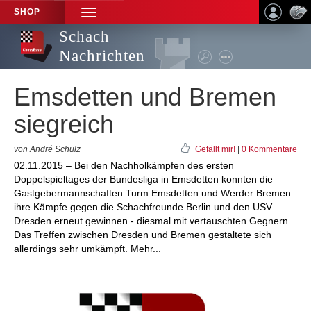
SHOP
TOGGLE
NAVIGATION
Schach
Nachrichten
Emsdetten und Bremen
siegreich
von André Schulz
Gefällt mir!
|
0 Kommentare
02.11.2015 – Bei den Nachholkämpfen des ersten
Doppelspieltages der Bundesliga in Emsdetten konnten die
Gastgebermannschaften Turm Emsdetten und Werder Bremen
ihre Kämpfe gegen die Schachfreunde Berlin und den USV
Dresden erneut gewinnen - diesmal mit vertauschten Gegnern.
Das Treffen zwischen Dresden und Bremen gestaltete sich
allerdings sehr umkämpft. Mehr...