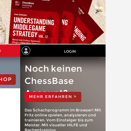
S
LOGIN
Noch keinen
ChessBase
HOP
Account?
MEHR ERFAHREN >
Das Schachprogramm im Browser! Mit
Fritz online spielen, analysieren und
trainieren. Vom Einsteiger bis zum
Meister. Mit visueller HILFE und
Rechentraining.