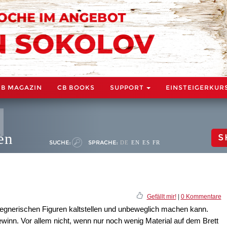
CB MAGAZIN
CB BOOKS
SUPPORT
EINSTEIGERKUR
en
S
SUCHE:
SPRACHE:
DE
EN
ES
FR
Gefällt mir!
|
0 Kommentare
egnerischen Figuren kaltstellen und unbeweglich machen kann.
ewinn. Vor allem nicht, wenn nur noch wenig Material auf dem Brett