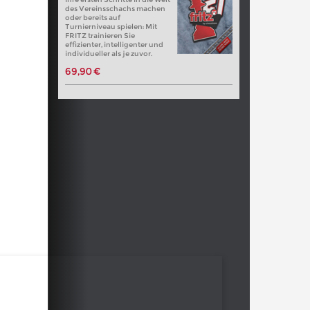
des Vereinsschachs machen
oder bereits auf
Turnierniveau spielen: Mit
FRITZ trainieren Sie
effizienter, intelligenter und
individueller als je zuvor.
69,90 €