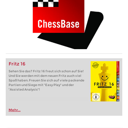
Fritz 16
Sehen Sie das? Fritz 16 freut sich schon auf Sie!
Und Sie werden mit dem neuen Fritz auch viel
Spaß haben. Freuen Sie sich auf viele packende
Partien und Siege mit "Easy Play" und der
"Assisted Analysis"!
Mehr...