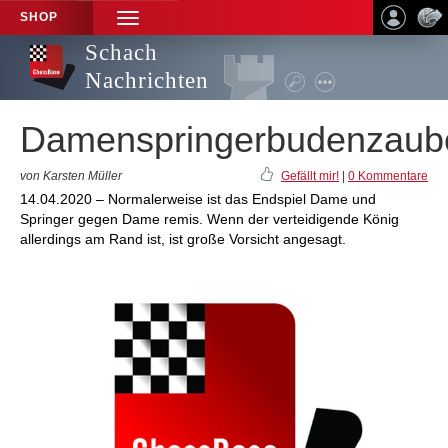
SHOP
TOGGLE
NAVIGATION
Schach
Nachrichten
Damenspringerbudenzaub
von Karsten Müller
Gefällt mir!
|
0 Kommentare
14.04.2020 – Normalerweise ist das Endspiel Dame und
Springer gegen Dame remis. Wenn der verteidigende König
allerdings am Rand ist, ist große Vorsicht angesagt.