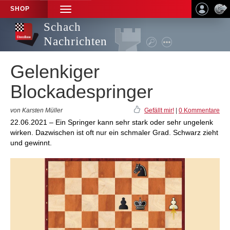
SHOP
TOGGLE
NAVIGATION
Schach
Nachrichten
Gelenkiger
Blockadespringer
von Karsten Müller
Gefällt mir!
|
0 Kommentare
22.06.2021 – Ein Springer kann sehr stark oder sehr ungelenk
wirken. Dazwischen ist oft nur ein schmaler Grad. Schwarz zieht
und gewinnt.