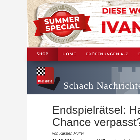
HOME
ERÖFFNUNGEN A-Z
SHOP
Schach Nachricht
Endspielrätsel: H
Chance verpasst
von Karsten Müller