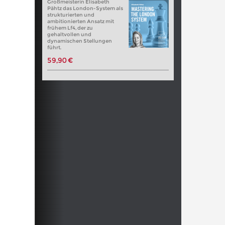
Großmeisterin Elisabeth
Pähtz das London-System als
strukturierten und
ambitionierten Ansatz mit
frühem Lf4, der zu
gehaltvollen und
dynamischen Stellungen
führt.
59,90 €