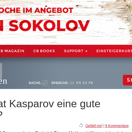
CB MAGAZIN
CB BOOKS
SUPPORT
EINSTEIGERKUR
en
S
SUCHE:
SPRACHE:
DE
EN
ES
FR
at Kasparov eine gute
?
Gefällt mir!
|
9 Kommentare