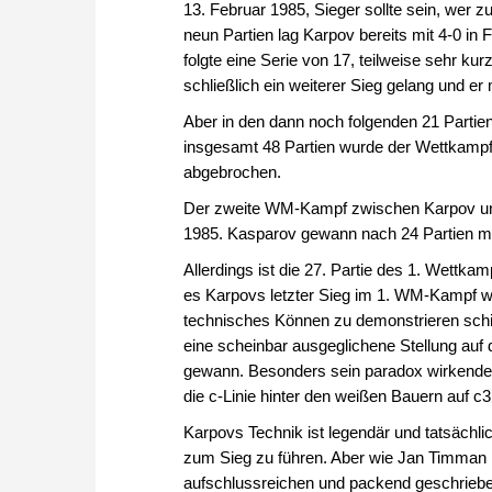
13. Februar 1985, Sieger sollte sein, wer 
neun Partien lag Karpov bereits mit 4-0 i
folgte eine Serie von 17, teilweise sehr ku
schließlich ein weiterer Sieg gelang und er 
Aber in den dann noch folgenden 21 Partie
insgesamt 48 Partien wurde der Wettkampf 
abgebrochen.
Der zweite WM-Kampf zwischen Karpov und
1985. Kasparov gewann nach 24 Partien mi
Allerdings ist die 27. Partie des 1. Wettka
es Karpovs letzter Sieg im 1. WM-Kampf wa
technisches Können zu demonstrieren schi
eine scheinbar ausgeglichene Stellung auf 
gewann. Besonders sein paradox wirkender 
die c-Linie hinter den weißen Bauern auf c3 
Karpovs Technik ist legendär und tatsächl
zum Sieg zu führen. Aber wie Jan Timman
aufschlussreichen und packend geschriebe