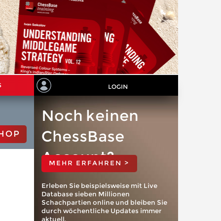
S
LOGIN
Noch keinen
ChessBase
HOP
Account?
MEHR ERFAHREN >
Erleben Sie beispielsweise mit Live
Database sieben Millionen
Schachpartien online und bleiben Sie
durch wöchentliche Updates immer
aktuell.