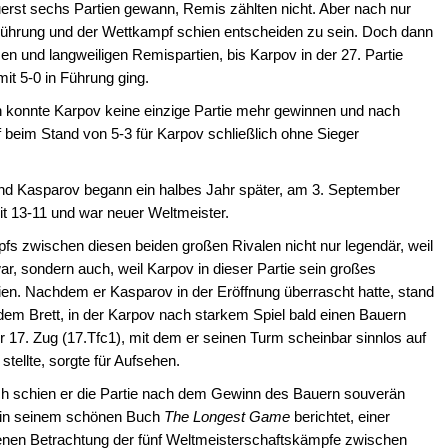
zuerst sechs Partien gewann, Remis zählten nicht. Aber nach nur
n Führung und der Wettkampf schien entscheiden zu sein. Doch dann
rzen und langweiligen Remispartien, bis Karpov in der 27. Partie
mit 5-0 in Führung ging.
n konnte Karpov keine einzige Partie mehr gewinnen und nach
beim Stand von 5-3 für Karpov schließlich ohne Sieger
 Kasparov begann ein halbes Jahr später, am 3. September
t 13-11 und war neuer Weltmeister.
mpfs zwischen diesen beiden großen Rivalen nicht nur legendär, weil
r, sondern auch, weil Karpov in dieser Partie sein großes
en. Nachdem er Kasparov in der Eröffnung überrascht hatte, stand
dem Brett, in der Karpov nach starkem Spiel bald einen Bauern
17. Zug (17.Tfc1), mit dem er seinen Turm scheinbar sinnlos auf
stellte, sorgte für Aufsehen.
ich schien er die Partie nach dem Gewinn des Bauern souverän
 in seinem schönen Buch
The Longest Game
berichtet, einer
nen Betrachtung der fünf Weltmeisterschaftskämpfe zwischen