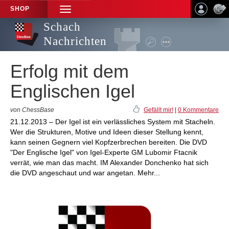
SHOP
TOGGLE
NAVIGATION
Schach
Nachrichten
Erfolg mit dem
Englischen Igel
von ChessBase
Gefällt mir!
|
0 Kommentare
21.12.2013 – Der Igel ist ein verlässliches System mit Stacheln.
Wer die Strukturen, Motive und Ideen dieser Stellung kennt,
kann seinen Gegnern viel Kopfzerbrechen bereiten. Die DVD
"Der Englische Igel" von Igel-Experte GM Lubomir Ftacnik
verrät, wie man das macht. IM Alexander Donchenko hat sich
die DVD angeschaut und war angetan. Mehr...